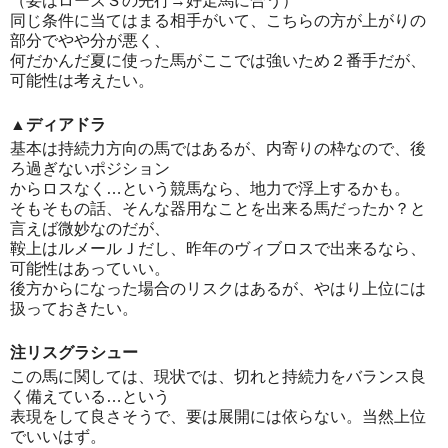
（要はローズＳの先行→好走馬に合う）
同じ条件に当てはまる相手がいて、こちらの方が上がりの
部分でやや分が悪く、
何だかんだ夏に使った馬がここでは強いため２番手だが、
可能性は考えたい。
▲ディアドラ
基本は持続力方向の馬ではあるが、内寄りの枠なので、後
ろ過ぎないポジション
からロスなく…という競馬なら、地力で浮上するかも。
そもそもの話、そんな器用なことを出来る馬だったか？と
言えば微妙なのだが、
鞍上はルメールＪだし、昨年のヴィブロスで出来るなら、
可能性はあっていい。
後方からになった場合のリスクはあるが、やはり上位には
扱っておきたい。
注リスグラシュー
この馬に関しては、現状では、切れと持続力をバランス良
く備えている…という
表現をして良さそうで、要は展開には依らない。当然上位
でいいはず。