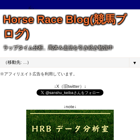
Horse Race Blog(競馬ブ
ログ)
ラップタイム分析、馬体＆走法を引き続き勉強中
▼
※アフィリエイト広告を利用しています。
↓X（旧twitter）↓
↓note↓