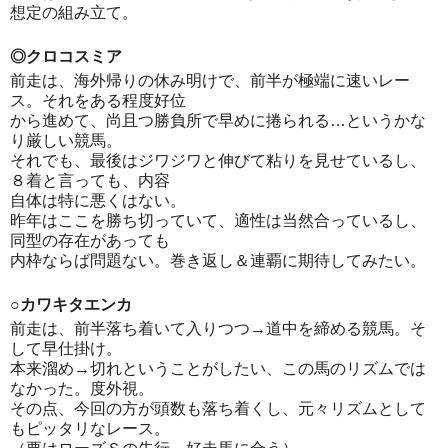
想定の組み立て。
◎クロコスミア
前走は、海外帰りの休み明けで、前半が極端に速いレー
ス。それをある程度好位
から進めて、尚且つ勝負所で早めに捲られる…というかな
り厳しい競馬。
それでも、最後はジワジワと伸びて粘りを見せているし、
８着と言っても、内容
自体は特に悪くはない。
昨年はここを勝ち切っていて、適性は当然合っているし、
同型の存在があっても
内枠ならば問題ない。巻き返し＆連覇に期待してみたい。
○カワキタエンカ
前走は、前半落ち着いて入りつつ→道中を締める競馬。そ
して早仕掛け。
本来溜め→切れということがしたい、この馬のリズムでは
なかった。度外視。
その点、今回の方が頭数も落ち着くし、元々リズムとして
もピッタリなレース。