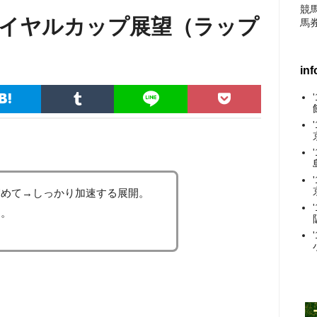
競
イヤルカップ展望（ラップ
馬
inf
溜めて→しっかり加速する展開。
る。