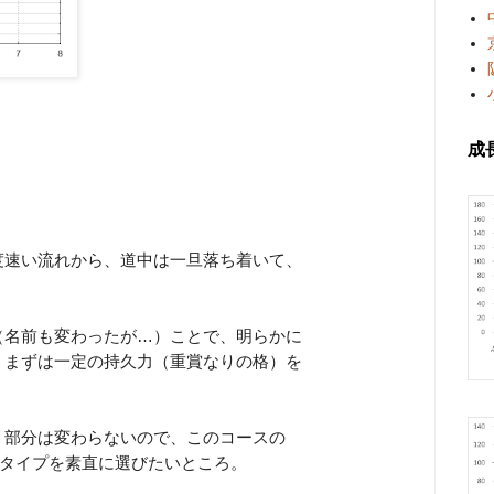
成
度速い流れから、道中は一旦落ち着いて、
（名前も変わったが…）ことで、明らかに
、まずは一定の持久力（重賞なりの格）を
」部分は変わらないので、このコースの
"タイプを素直に選びたいところ。