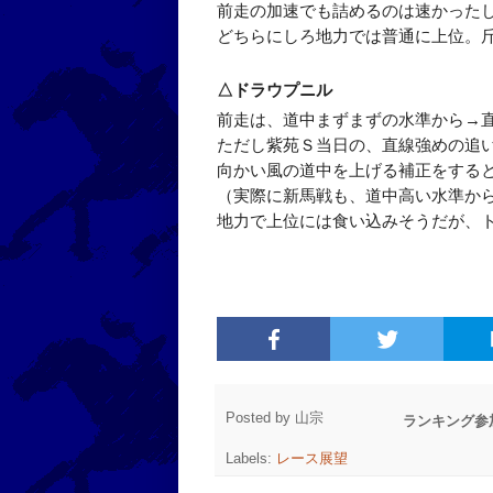
前走の加速でも詰めるのは速かった
どちらにしろ地力では普通に上位。
△ドラウプニル
前走は、道中まずまずの水準から→
ただし紫苑Ｓ当日の、直線強めの追
向かい風の道中を上げる補正をする
（実際に新馬戦も、道中高い水準か
地力で上位には食い込みそうだが、
Posted by
山宗
ランキング参
Labels:
レース展望