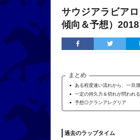
サウジアラビアロ
傾向＆予想）2018
まとめ
ある程度速い流れから、一旦
一定の持久力＆切れが問われ
予想◎グランアレグリア
過去のラップタイム