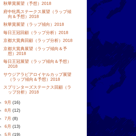
秋華賞展望（予想）2018
府中牝馬ステークス展望（ラップ傾
向＆予想）2018
秋華賞展望（ラップ傾向）2018
毎日王冠回顧（ラップ分析）2018
京都大賞典回顧（ラップ分析）2018
京都大賞典展望（ラップ傾向＆予
想）2018
毎日王冠展望（ラップ傾向＆予想）
2018
サウジアラビアロイヤルカップ展望
（ラップ傾向＆予想）2018
スプリンターズステークス回顧（ラ
ップ分析）2018
►
9月
(16)
►
8月
(12)
►
7月
(8)
►
6月
(13)
►
5月
(19)