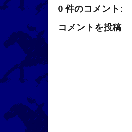
0 件のコメント:
コメントを投稿