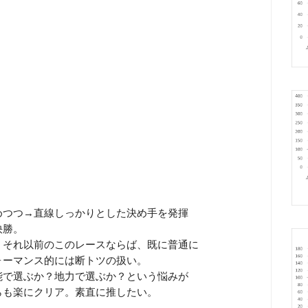
めつつ→直線しっかりとした決め手を発揮
快勝。
、それ以前のこのレースならば、既に普通に
ォーマンス的には断トツの扱い。
能で選ぶか？地力で選ぶか？という悩みが
らも楽にクリア。素直に推したい。