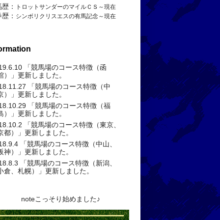
馬歴：
トロットサンダーのマイルＣＳ～現在
券歴：
シンボリクリスエスの有馬記念～現在
ormation
'19.6.10 「競馬場のコース特徴（函
館）」更新しました。
'18.11.27 「競馬場のコース特徴（中
京）」更新しました。
'18.10.29 「競馬場のコース特徴（福
島）」更新しました。
'18.10.2 「競馬場のコース特徴（東京、
京都）」更新しました。
'18.9.4 「競馬場のコース特徴（中山、
阪神）」更新しました。
'18.8.3 「競馬場のコース特徴（新潟、
小倉、札幌）」更新しました。
noteこっそり始めました♪