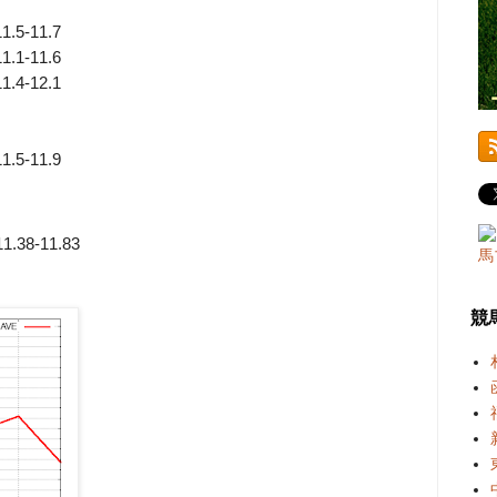
1.5-11.7
1.1-11.6
1.4-12.1
1.5-11.9
11.38-11.83
競