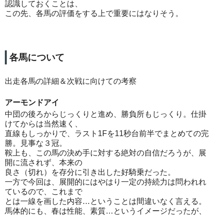
認識しておくことは、
この先、各馬の評価をする上で重要にはなりそう。
各馬について
出走各馬の詳細＆次戦に向けての考察
アーモンドアイ
中団の後ろからじっくりと進め、勝負所もじっくり。仕掛
けてからは当然速く、
直線もしっかりで、ラスト1Fを11秒台前半でまとめての完
勝。見事な３冠。
鞍上も、この馬の決め手に対する絶対の自信だろうが、展
開に流されず、本来の
良さ（切れ）を存分に引き出した好騎乗だった。
一方で今回は、展開的にはやはり一定の持続力は問われれ
ているので、これまで
とは一線を画した内容…ということは間違いなく言える。
馬体的にも、春は性能、素質…というイメージだったが、