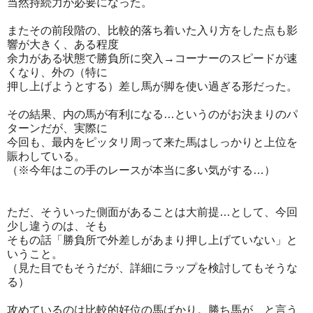
当然持続力が必要になった。
またその前段階の、比較的落ち着いた入り方をした点も影
響が大きく、ある程度
余力がある状態で勝負所に突入→コーナーのスピードが速
くなり、外の（特に
押し上げようとする）差し馬が脚を使い過ぎる形だった。
その結果、内の馬が有利になる…というのがお決まりのパ
ターンだが、実際に
今回も、最内をピッタリ周って来た馬はしっかりと上位を
賑わしている。
（※今年はこの手のレースが本当に多い気がする…）
ただ、そういった側面があることは大前提…として、今回
少し違うのは、そも
そもの話「勝負所で外差しがあまり押し上げていない」と
いうこと。
（見た目でもそうだが、詳細にラップを検討してもそうな
る）
攻めているのは比較的好位の馬ばかり。勝ち馬が、と言う