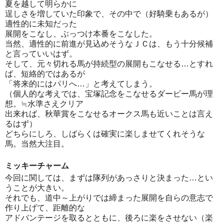
夏を越して明らかに
逞しさを増していた印象で、その中で（好騎乗もあるが）
適性的に未知だった
展開をこなし、ぶっつけ本番をこなした。
当然、適性的に前進が見込めそうなＪＣは、もう十分候補
と言っていいはず。
そして、元々切れる馬が持続型の展開もこなせる…とすれ
ば、短絡的ではあるが
「将来的にはパリへ…」と考えてしまう。
（個人的な考えでは、宝塚記念をこなせるダービー馬が理
想。≒水準さえクリア
出来れば、秋華賞をこなせるオークス馬も近いことは言え
るはず）
どちらにしろ、しばらくは確実に楽しませてくれそうな
馬。当然大注目。
ミッキーチャーム
今回に関しては、まずは隊列があっさりと決まった…とい
うことが大きい。
それでも、道中～上がりでは締まった展開を自らの意志で
作り上げて、距離的な
アドバンテージを取るとともに、後ろに楽をさせない（楽