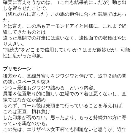
確実に言えそうなのは、（これも結果的に…だが）動き出
しを遅らせたことで、
（切れの方に寄った）この馬の適性に合った競馬ではあっ
た。
とは言え、この馬もアーモンドアイと同様に、これまで経
験してきたものとは
違った展開での好走には違いなく、適性面での収穫はやは
り大きい。
"持続力"をどこまで信用していいか？はまだ微妙だが、可能
性は広がった印象。
プリモシーン
後方から、直線外寄りをジワジワと伸びて、途中２頭の間
の狭いスペースを突き
つつ→最後もジワジワ詰める…という内容。
展開＆位置取り的に難しい立場での７着は悪くないし、直
線ではなかなか詰め
られず、ゴール後は先頭まで行っていることを考えれば、
これは正直、切れ負け
した印象が否めない。思ったより、もっと持続力の方に寄
っている馬なのかも。
この先は、エリザベス女王杯でも問題ないと思うが、近年