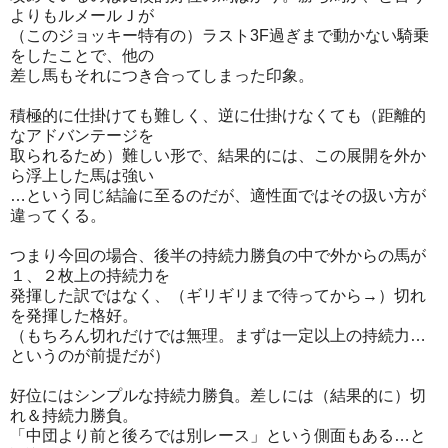
よりもルメールＪが
（このジョッキー特有の）ラスト3F過ぎまで動かない騎乗
をしたことで、他の
差し馬もそれにつき合ってしまった印象。
積極的に仕掛けても難しく、逆に仕掛けなくても（距離的
なアドバンテージを
取られるため）難しい形で、結果的には、この展開を外か
ら浮上した馬は強い
…という同じ結論に至るのだが、適性面ではその扱い方が
違ってくる。
つまり今回の場合、後半の持続力勝負の中で外からの馬が
１、２枚上の持続力を
発揮した訳ではなく、（ギリギリまで待ってから→）切れ
を発揮した格好。
（もちろん切れだけでは無理。まずは一定以上の持続力…
というのが前提だが）
好位にはシンプルな持続力勝負。差しには（結果的に）切
れ＆持続力勝負。
「中団より前と後ろでは別レース」という側面もある…と