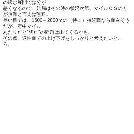
の緩む展開では分が
悪くなるので、結局はその時の状況次第。マイルＣＳの方
が無難と言えば無難。
長い目では、1600～2000ｍの（特に）持続戦なら面白そう
だが、府中マイル
あたりだと"切れ"の問題は出てくるかも。
その点、適性面での上げ下げをしっかりと考えたいとこ
ろ。