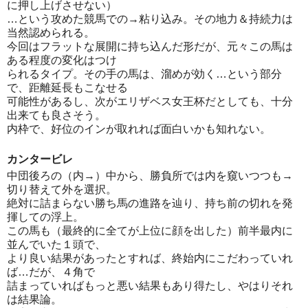
に押し上げさせない）
…という攻めた競馬での→粘り込み。その地力＆持続力は
当然認められる。
今回はフラットな展開に持ち込んだ形だが、元々この馬は
ある程度の変化はつけ
られるタイプ。その手の馬は、溜めが効く…という部分
で、距離延長もこなせる
可能性があるし、次がエリザベス女王杯だとしても、十分
出来ても良さそう。
内枠で、好位のインが取れれば面白いかも知れない。
カンタービレ
中団後ろの（内→）中から、勝負所では内を窺いつつも→
切り替えて外を選択。
絶対に詰まらない勝ち馬の進路を辿り、持ち前の切れを発
揮しての浮上。
この馬も（最終的に全てが上位に顔を出した）前半最内に
並んでいた１頭で、
より良い結果があったとすれば、終始内にこだわっていれ
ば…だが、４角で
詰まっていればもっと悪い結果もあり得たし、やはりそれ
は結果論。