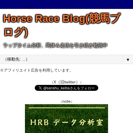
Horse Race Blog(競馬ブ
ログ)
ラップタイム分析、馬体＆走法を引き続き勉強中
▼
※アフィリエイト広告を利用しています。
↓X（旧twitter）↓
↓note↓