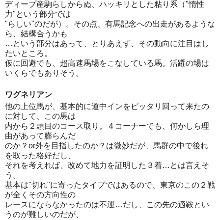
ディープ産駒らしからぬ、ハッキリとした粘り系（"惰性
力"という部分では
"らしい"のだが）。その点、有馬記念への出走があるような
ら、結構合うかも
…という部分はあって、とりあえず、その動向に注目はし
たいところ。
仮に回避でも、超高速馬場をこなしている馬。活躍の場は
いくらでもありそう。
ワグネリアン
他の上位馬が、基本的に道中インをピッタリ回って来たの
に対して、この馬は
内から２頭目のコース取り。４コーナーでも、何かしら理
由があって膨らんだ
のか？or外を目指したのか？は微妙だが、馬群の中で後れ
を取った格好だし、
それを考えれば、改めて地力を証明した３着…とは言えそ
う。
基本は"切れ"に寄ったタイプではあるので、東京のこの２戦
が全くその方向性の
レースにならなかったのは不運…だし、この先の適鞍とい
うのが難しいのだが、