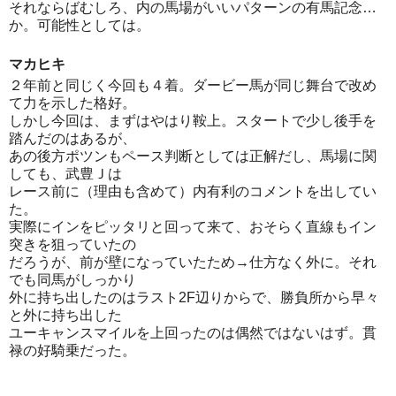
それならばむしろ、内の馬場がいいパターンの有馬記念…
か。可能性としては。
マカヒキ
２年前と同じく今回も４着。ダービー馬が同じ舞台で改め
て力を示した格好。
しかし今回は、まずはやはり鞍上。スタートで少し後手を
踏んだのはあるが、
あの後方ポツンもペース判断としては正解だし、馬場に関
しても、武豊Ｊは
レース前に（理由も含めて）内有利のコメントを出してい
た。
実際にインをピッタリと回って来て、おそらく直線もイン
突きを狙っていたの
だろうが、前が壁になっていたため→仕方なく外に。それ
でも同馬がしっかり
外に持ち出したのはラスト2F辺りからで、勝負所から早々
と外に持ち出した
ユーキャンスマイルを上回ったのは偶然ではないはず。貫
禄の好騎乗だった。