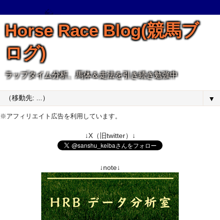
Horse Race Blog(競馬ブ
ログ)
ラップタイム分析、馬体＆走法を引き続き勉強中
▼
※アフィリエイト広告を利用しています。
↓X（旧twitter）↓
↓note↓