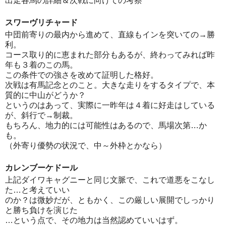
出走各馬の詳細＆次戦に向けての考察
スワーヴリチャード
中団前寄りの最内から進めて、直線もインを突いての→勝
利。
コース取り的に恵まれた部分もあるが、終わってみれば昨
年も３着のこの馬。
この条件での強さを改めて証明した格好。
次戦は有馬記念とのこと。大きな走りをするタイプで、本
質的に中山がどうか？
というのはあって、実際に一昨年は４着に好走はしている
が、斜行で→制裁。
もちろん、地力的には可能性はあるので、馬場次第…か
も。
（外寄り優勢の状況で、中～外枠とかなら）
カレンブーケドール
上記ダイワキャグニーと同じ文脈で、これで道悪をこなし
た…と考えていい
のか？は微妙だが、ともかく、この厳しい展開でしっかり
と勝ち負けを演じた
…という点で、その地力は当然認めていいはず。