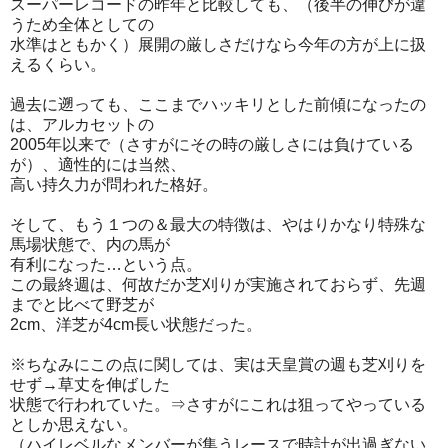
スーパーレコードの昨年と比較しても、（後半の伸びが違
うため全体としての
水準はともかく）展開の厳しさだけなら今年の方が上に扱
えるくらい。
過去に遡っても、ここまでハッキリとした前傾になったの
は、アルカセットの
2005年以来で（さすがにその時の厳しさには負けている
が）、適性的には当然、
高い持久力が問われた格好。
そして、もう１つの＆最大の特徴は、やはりかなり特殊な
馬場状態で、内の馬が
有利になった…という点。
この最終週は、何故だか芝刈りが実施されておらず、先週
までと比べて野芝が
2cm、洋芝が4cm長い状態だった。
※ちなみにこの点に関しては、実は天皇賞の週も芝刈りを
せず→草丈を伸ばした
状態で行われていた。⇒さすがにこれは狙ってやっている
としか思えない。
（ハイレベルなメンバーが集うレースで時計が出過ぎない