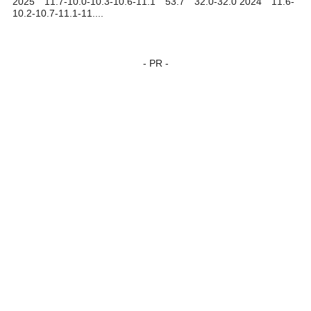
2025 11.7-10.0-10.3-10.6-11.1 53.7 32.0-32.0 2024 11.6-
10.2-10.7-11.1-11....
- PR -