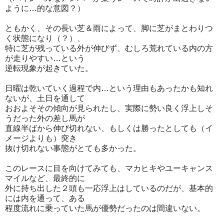
ように…的な意図？）
ともかく、その長い芝＆雨によって、脚に芝がまとわりつ
く状態になり（？）、
特に芝が残っている外が伸びず、むしろ荒れている内の方
が走りやすい…という
逆転現象が起きていた。
日曜は乾いていく過程で内…という理由もあったかも知れ
ないが、土日を通して
おおよそその傾向が見られたし、実際に勢い良く浮上しそ
うだった外の差し馬が
直線半ばから伸び切れない、もしくは勝ったとしても（イ
メージよりも）突き
抜け切れない事態がとても多かった。
このレースに目を向けてみても、マカヒキやユーキャンス
マイルなど、最終的に
外に持ち出した２頭も一応浮上はしているのだが、基本的
には内を通って、ある
程度流れに乗っていた馬が優勢だったのは間違いない。