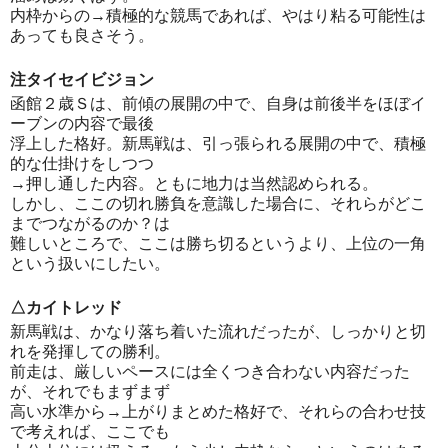
内枠からの→積極的な競馬であれば、やはり粘る可能性は
あっても良さそう。
注タイセイビジョン
函館２歳Ｓは、前傾の展開の中で、自身は前後半をほぼイ
ーブンの内容で最後
浮上した格好。新馬戦は、引っ張られる展開の中で、積極
的な仕掛けをしつつ
→押し通した内容。ともに地力は当然認められる。
しかし、ここの切れ勝負を意識した場合に、それらがどこ
までつながるのか？は
難しいところで、ここは勝ち切るというより、上位の一角
という扱いにしたい。
△カイトレッド
新馬戦は、かなり落ち着いた流れだったが、しっかりと切
れを発揮しての勝利。
前走は、厳しいペースには全くつき合わない内容だった
が、それでもまずまず
高い水準から→上がりまとめた格好で、それらの合わせ技
で考えれば、ここでも