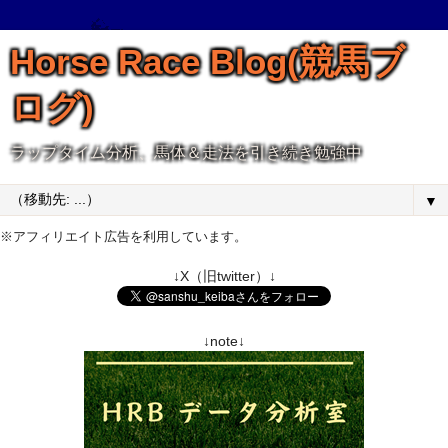
Horse Race Blog(競馬ブ
ログ)
ラップタイム分析、馬体＆走法を引き続き勉強中
▼
※アフィリエイト広告を利用しています。
↓X（旧twitter）↓
↓note↓