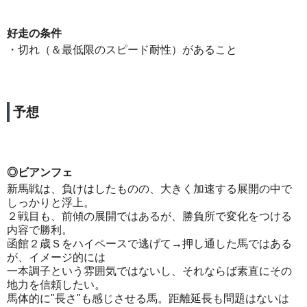
好走の条件
・切れ（＆最低限のスピード耐性）があること
予想
◎ビアンフェ
新馬戦は、負けはしたものの、大きく加速する展開の中で
しっかりと浮上。
２戦目も、前傾の展開ではあるが、勝負所で変化をつける
内容で勝利。
函館２歳Ｓをハイペースで逃げて→押し通した馬ではある
が、イメージ的には
一本調子という雰囲気ではないし、それならば素直にその
地力を信頼したい。
馬体的に"長さ"も感じさせる馬。距離延長も問題はないは