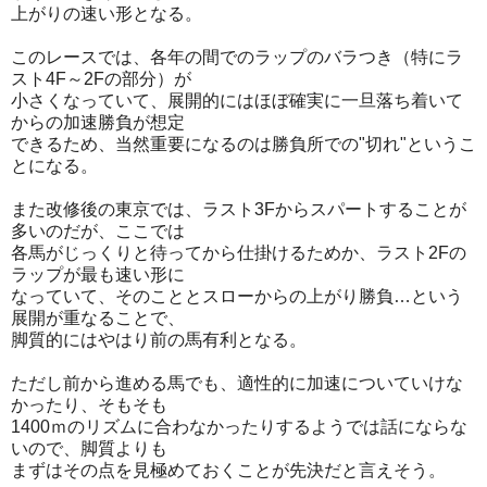
上がりの速い形となる。
このレースでは、各年の間でのラップのバラつき（特にラ
スト4F～2Fの部分）が
小さくなっていて、展開的にはほぼ確実に一旦落ち着いて
からの加速勝負が想定
できるため、当然重要になるのは勝負所での"切れ"というこ
とになる。
また改修後の東京では、ラスト3Fからスパートすることが
多いのだが、ここでは
各馬がじっくりと待ってから仕掛けるためか、ラスト2Fの
ラップが最も速い形に
なっていて、そのこととスローからの上がり勝負…という
展開が重なることで、
脚質的にはやはり前の馬有利となる。
ただし前から進める馬でも、適性的に加速についていけな
かったり、そもそも
1400ｍのリズムに合わなかったりするようでは話にならな
いので、脚質よりも
まずはその点を見極めておくことが先決だと言えそう。