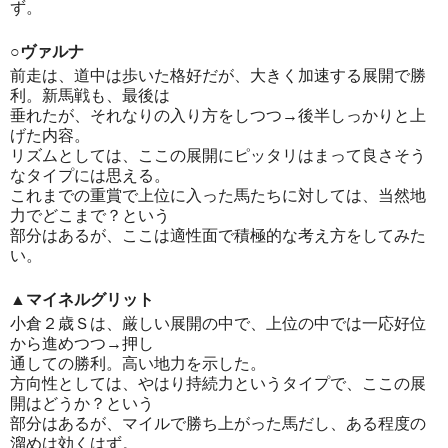
ず。
○ヴァルナ
前走は、道中は歩いた格好だが、大きく加速する展開で勝
利。新馬戦も、最後は
垂れたが、それなりの入り方をしつつ→後半しっかりと上
げた内容。
リズムとしては、ここの展開にピッタリはまって良さそう
なタイプには思える。
これまでの重賞で上位に入った馬たちに対しては、当然地
力でどこまで？という
部分はあるが、ここは適性面で積極的な考え方をしてみた
い。
▲マイネルグリット
小倉２歳Ｓは、厳しい展開の中で、上位の中では一応好位
から進めつつ→押し
通しての勝利。高い地力を示した。
方向性としては、やはり持続力というタイプで、ここの展
開はどうか？という
部分はあるが、マイルで勝ち上がった馬だし、ある程度の
溜めは効くはず。