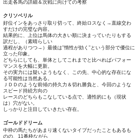
出走各馬の詳細＆次戦に向けての考察
クリソベリル
好位インをあっさり取り切って、終始ロスなく→直線交わ
すだけの完璧な内容。
結果的に、上位は馬体の大きい順に決まっていたりもする
訳だし、（素晴らしい
過程がありつつ→）最後は"惰性が効く"という部分で優位に
立った印象。
どちらにしても、単体としてこれまでと比べればパフォー
マンスを大幅に更新。
その実力には疑いようもなく、この先、中心的な存在にな
る可能性は当然ある。
ＪＤＤのような前傾の持久力＆切れ勝負と、今回のような
スピード持続方向の
レースのどちらもこなしている点で、適性的にも（現状
は）穴がない。
しっかりと注目していきたい存在。
ゴールドドリーム
中枠の馬たちがあまり速くないタイプだったこともあるも
のの、11番枠ながら