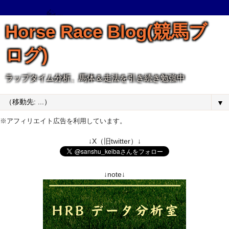
Horse Race Blog(競馬ブ
ログ)
ラップタイム分析、馬体＆走法を引き続き勉強中
▼
※アフィリエイト広告を利用しています。
↓X（旧twitter）↓
↓note↓