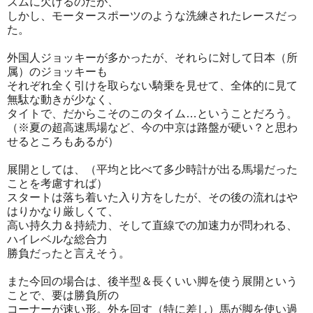
ズムに欠けるのだが、
しかし、モータースポーツのような洗練されたレースだっ
た。
外国人ジョッキーが多かったが、それらに対して日本（所
属）のジョッキーも
それぞれ全く引けを取らない騎乗を見せて、全体的に見て
無駄な動きが少なく、
タイトで、だからこそのこのタイム…ということだろう。
（※夏の超高速馬場など、今の中京は路盤が硬い？と思わ
せるところもあるが）
展開としては、（平均と比べて多少時計が出る馬場だった
ことを考慮すれば）
スタートは落ち着いた入り方をしたが、その後の流れはや
はりかなり厳しくて、
高い持久力＆持続力、そして直線での加速力が問われる、
ハイレベルな総合力
勝負だったと言えそう。
また今回の場合は、後半型＆長くいい脚を使う展開という
ことで、要は勝負所の
コーナーが速い形。外を回す（特に差し）馬が脚を使い過