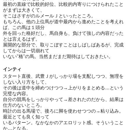
最初の直線で比較的好位、比較的内寄りにつけられたこと
がまずは大きくて、
そこはさすがのルメールＪといったところ。
もちろん、他の上位馬が道中最内から進めたことを考えれ
ば、この馬は１頭分
外を回った格好だし、馬自身も、負けて強しの内容だった
とは言えるはず。
展開的な部分で、取りこぼすことはしばしばあるが、完成
してからは一切崩れて
いない"格"の馬。当然まだまだ期待はしておきたい。
インティ
スタート直後、武豊Ｊがしっかり場を支配しつつ、無理を
しない入り方をして、
その後は道中を締めつけつつ→上がりをまとめる…という
完璧な内容。
自分の競馬をしっかりやって→差されたのだから、結果は
仕方のないところ。
時計の出る馬場で、後ろに脚を使わせつつの→粘り込み。
最近とても良く知って
いるパターン。なかなかのアエロリット感。そういうこと
か…となる。