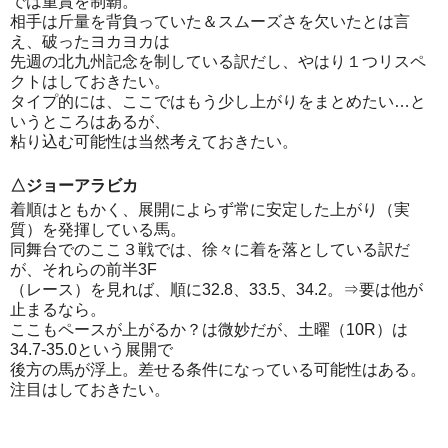
では重賞を制覇。
相手は斤量を背負っていた＆スムーズさを欠いたとは言
え、破ったヨカヨカは
先週の北九州記念を制している訳だし、やはり１つリスペ
クトはしておきたい。
タイプ的には、ここではもう少し上がりをまとめたい…と
いうところはあるが、
粘り込む可能性は当然考えておきたい。
△ジョーアラビカ
着順はともかく、展開によらず常に安定した上がり（実
質）を発揮している馬。
同舞台でのここ３戦では、徐々に着を落としている訳だ
が、それらの前半3F
（レース）を見れば、順に32.8、33.5、34.2。⇒要は他が
止まるなら。
ここもペースが上がるか？は微妙だが、土曜（10R）は
34.7-35.0という展開で
後方の馬が浮上。差せる条件になっている可能性はある。
注目はしておきたい。