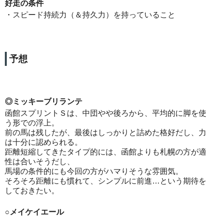
好走の条件
・スピード持続力（＆持久力）を持っていること
予想
◎ミッキーブリランテ
函館スプリントＳは、中団やや後ろから、平均的に脚を使
う形での浮上。
前の馬は残したが、最後はしっかりと詰めた格好だし、力
は十分に認められる。
距離短縮してきたタイプ的には、函館よりも札幌の方が適
性は合いそうだし、
馬場の条件的にも今回の方がハマりそうな雰囲気。
そろそろ距離にも慣れて、シンプルに前進…という期待を
しておきたい。
○メイケイエール