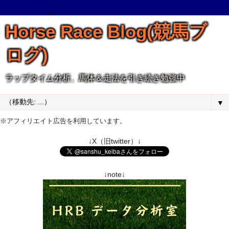
Horse Race Blog(競馬ブ
ログ)
ラップタイム分析、馬体＆走法を引き続き勉強中
▼
※アフィリエイト広告を利用しています。
↓X（旧twitter）↓
↓note↓