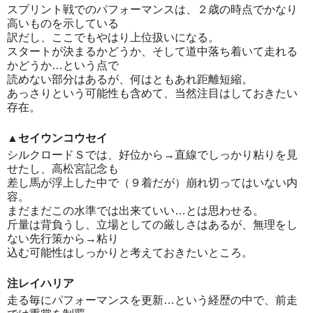
スプリント戦でのパフォーマンスは、２歳の時点でかなり
高いものを示している
訳だし、ここでもやはり上位扱いになる。
スタートが決まるかどうか、そして道中落ち着いて走れる
かどうか…という点で
読めない部分はあるが、何はともあれ距離短縮。
あっさりという可能性も含めて、当然注目はしておきたい
存在。
▲セイウンコウセイ
シルクロードＳでは、好位から→直線でしっかり粘りを見
せたし、高松宮記念も
差し馬が浮上した中で（９着だが）崩れ切ってはいない内
容。
まだまだこの水準では出来ていい…とは思わせる。
斤量は背負うし、立場としての厳しさはあるが、無理をし
ない先行策から→粘り
込む可能性はしっかりと考えておきたいところ。
注レイハリア
走る毎にパフォーマンスを更新…という経歴の中で、前走