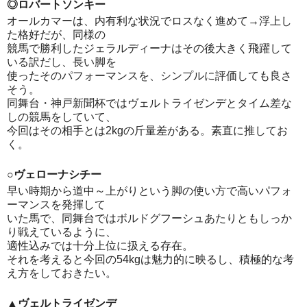
◎ロバートソンキー
オールカマーは、内有利な状況でロスなく進めて→浮上し
た格好だが、同様の
競馬で勝利したジェラルディーナはその後大きく飛躍して
いる訳だし、長い脚を
使ったそのパフォーマンスを、シンプルに評価しても良さ
そう。
同舞台・神戸新聞杯ではヴェルトライゼンデとタイム差な
しの競馬をしていて、
今回はその相手とは2kgの斤量差がある。素直に推してお
く。
○ヴェローナシチー
早い時期から道中～上がりという脚の使い方で高いパフォ
ーマンスを発揮して
いた馬で、同舞台ではボルドグフーシュあたりともしっか
り戦えているように、
適性込みでは十分上位に扱える存在。
それを考えると今回の54kgは魅力的に映るし、積極的な考
え方をしておきたい。
▲ヴェルトライゼンデ