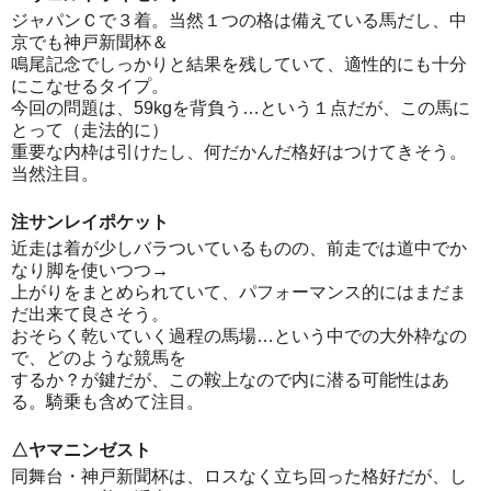
ジャパンＣで３着。当然１つの格は備えている馬だし、中
京でも神戸新聞杯＆
鳴尾記念でしっかりと結果を残していて、適性的にも十分
にこなせるタイプ。
今回の問題は、59kgを背負う…という１点だが、この馬に
とって（走法的に）
重要な内枠は引けたし、何だかんだ格好はつけてきそう。
当然注目。
注サンレイポケット
近走は着が少しバラついているものの、前走では道中でか
なり脚を使いつつ→
上がりをまとめられていて、パフォーマンス的にはまだま
だ出来て良さそう。
おそらく乾いていく過程の馬場…という中での大外枠なの
で、どのような競馬を
するか？が鍵だが、この鞍上なので内に潜る可能性はあ
る。騎乗も含めて注目。
△ヤマニンゼスト
同舞台・神戸新聞杯は、ロスなく立ち回った格好だが、し