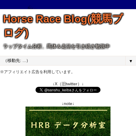
Horse Race Blog(競馬ブ
ログ)
ラップタイム分析、馬体＆走法を引き続き勉強中
▼
※アフィリエイト広告を利用しています。
↓X（旧twitter）↓
↓note↓