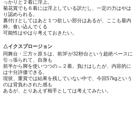
っかりと２着に浮上。
菊花賞でも６着には浮上している訳だし、一定の力はやは
り認められる。
裏付けとしてはあと１つ欲しい部分はあるが、ここも最内
枠。食い込んでくる
可能性はやはり考えておきたい。
△イクスプロージョン
同舞台・三方ヶ原Ｓは、前3Fが32秒台という超絶ペースに
引っ張られて、自身も
前半から脚を使いつつの→２着。負けはしたが、内容的に
は十分評価できる。
現状、重賞では結果を残していない中で、今回57kgという
のは背負わされた感も
あるが、とりあえず相手としては考えてみたい。