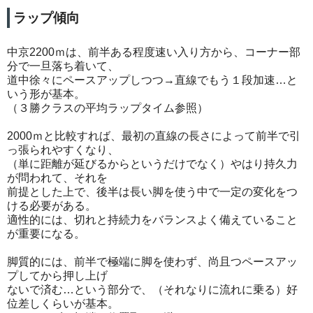
ラップ傾向
中京2200ｍは、前半ある程度速い入り方から、コーナー部
分で一旦落ち着いて、
道中徐々にペースアップしつつ→直線でもう１段加速…と
いう形が基本。
（３勝クラスの平均ラップタイム参照）
2000ｍと比較すれば、最初の直線の長さによって前半で引
っ張られやすくなり、
（単に距離が延びるからというだけでなく）やはり持久力
が問われて、それを
前提とした上で、後半は長い脚を使う中で一定の変化をつ
ける必要がある。
適性的には、切れと持続力をバランスよく備えていること
が重要になる。
脚質的には、前半で極端に脚を使わず、尚且つペースアッ
プしてから押し上げ
ないで済む…という部分で、（それなりに流れに乗る）好
位差しくらいが基本。