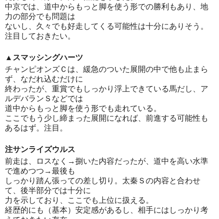
中京では、道中からもっと脚を使う形での勝利もあり、地
力の部分でも問題は
ないし、久々でも好走してくる可能性は十分にありそう。
注目しておきたい。
▲スマッシングハーツ
チャンピオンズＣは、緩急のついた展開の中で他も止まら
ず、なだれ込むだけに
終わったが、重賞でもしっかり浮上できている馬だし、ア
ルデバランＳなどでは
道中からもっと脚を使う形でも走れている。
ここでもう少し締まった展開になれば、前進する可能性も
あるはず。注目。
注サンライズウルス
前走は、ロスなく→捌いた内容だったが、道中を高い水準
で進めつつ→最後も
しっかり踏ん張っての差し切り。太秦Ｓの内容と合わせ
て、後半部分では十分に
力を示しており、ここでも上位に扱える。
経歴的にも（基本）安定感があるし、相手にはしっかり考