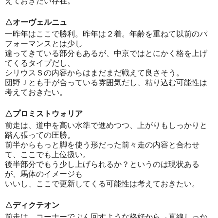
えておきたい存在。
△オーヴェルニュ
一昨年はここで勝利。昨年は２着。年齢を重ねて以前のパ
フォーマンスとは少し
違ってきている部分もあるが、中京ではとにかく格を上げ
てくるタイプだし、
シリウスＳの内容からはまだまだ戦えて良さそう。
団野Ｊとも手が合っている雰囲気だし、粘り込む可能性は
考えておきたい。
△プロミストウォリア
前走は、道中を高い水準で進めつつ、上がりもしっかりと
踏ん張っての圧勝。
前半からもっと脚を使う形だった前々走の内容と合わせ
て、ここでも上位扱い。
後半部分でもう少し上げられるか？というのは現状ある
が、馬体のイメージも
いいし、ここで更新してくる可能性は考えておきたい。
△ディクテオン
前走は、コーナーでぶん回すような格好から→直線しっか