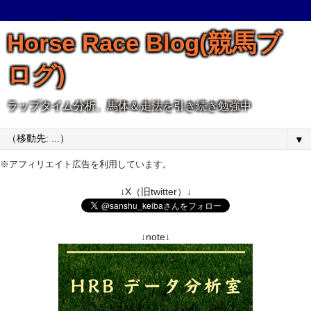
Horse Race Blog(競馬ブ
ログ)
ラップタイム分析、馬体＆走法を引き続き勉強中
▼
※アフィリエイト広告を利用しています。
↓X（旧twitter）↓
↓note↓