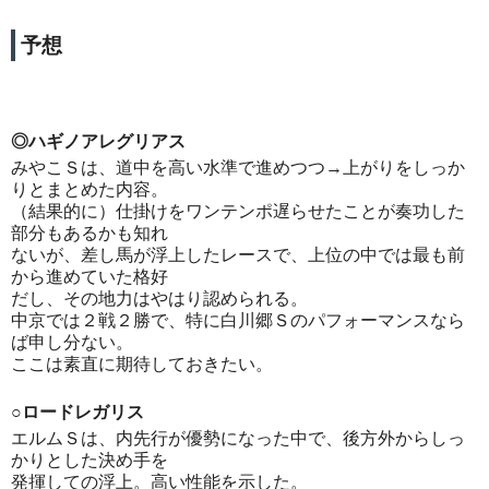
予想
◎ハギノアレグリアス
みやこＳは、道中を高い水準で進めつつ→上がりをしっか
りとまとめた内容。
（結果的に）仕掛けをワンテンポ遅らせたことが奏功した
部分もあるかも知れ
ないが、差し馬が浮上したレースで、上位の中では最も前
から進めていた格好
だし、その地力はやはり認められる。
中京では２戦２勝で、特に白川郷Ｓのパフォーマンスなら
ば申し分ない。
ここは素直に期待しておきたい。
○ロードレガリス
エルムＳは、内先行が優勢になった中で、後方外からしっ
かりとした決め手を
発揮しての浮上。高い性能を示した。