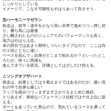
しっかりとしている
イメージで、こなす可能性もやはりあって良さそう。
注ハーモニーマゼラン
前走は、前半～道中をかなり高い水準で進めつつ→押し切
り。勝ち馬には最後
少し離されたもののジュニアＣのパフォーマンスも高く、
地力はやはり上位。
末の部分ではあまり期待しづらいタイプなので、ここは内
の２頭とともに速い
ペースを刻んで→自身がどこまで粘れるか？といったとこ
ろだが、徐々に馬場も
進んできている状況。評価としては少しだけ控える。
△ソングオブザハート
前走は、結果としては５着止まりではあるのだが、速い流
れの中で自身も厳しい
ラップを踏みつつ→まずまず上がりをまとめた格好。
とりあえず、単純なパフォーマンス比較では十分上位に扱
える。
ダートを走っていた馬なので、荒れているコースを通って