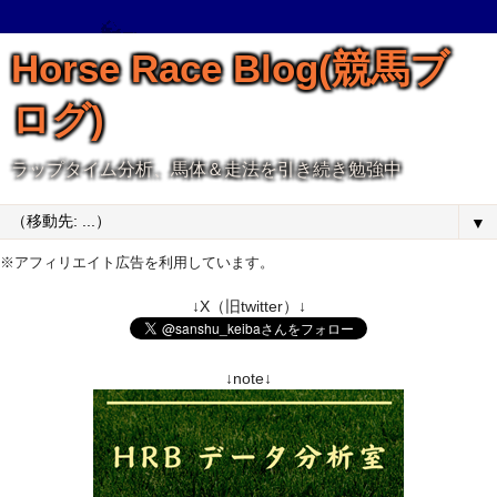
Horse Race Blog(競馬ブ
ログ)
ラップタイム分析、馬体＆走法を引き続き勉強中
▼
※アフィリエイト広告を利用しています。
↓X（旧twitter）↓
↓note↓