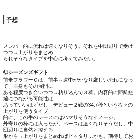
予想
メンバー的に流れは速くなりそう。それを中団辺りで受け
つつ→上がりをまとめ
られそうなタイプを中心に考えてみたい。
◎シーズンズギフト
前走フラワーＣは、前半～道中がかなり厳しい流れになっ
て、自身もその展開に
ある程度つき合いつつ→粘り込んで３着。内容的に距離短
縮につながる可能性は
あっていいはずだし、デビュー２戦の34.7秒という程々の
上がりを使うタイプ
的に、この手のレースにはハマりそうなイメージ。
外寄りの枠には入ったが、ペースは速くなりそうだし、中
団辺りに自然と控える
形から→上がりをまとめればピッタリ…かも。期待してお