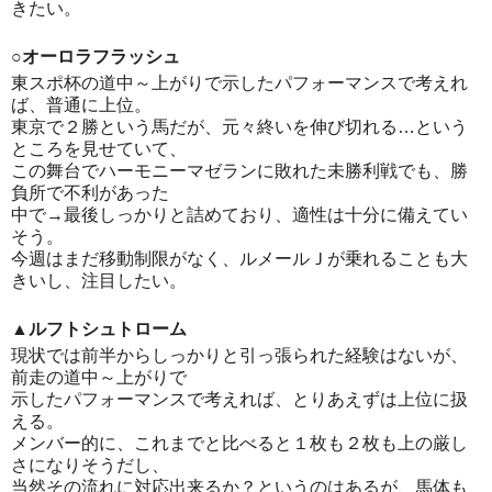
きたい。
○オーロラフラッシュ
東スポ杯の道中～上がりで示したパフォーマンスで考えれ
ば、普通に上位。
東京で２勝という馬だが、元々終いを伸び切れる…という
ところを見せていて、
この舞台でハーモニーマゼランに敗れた未勝利戦でも、勝
負所で不利があった
中で→最後しっかりと詰めており、適性は十分に備えてい
そう。
今週はまだ移動制限がなく、ルメールＪが乗れることも大
きいし、注目したい。
▲ルフトシュトローム
現状では前半からしっかりと引っ張られた経験はないが、
前走の道中～上がりで
示したパフォーマンスで考えれば、とりあえずは上位に扱
える。
メンバー的に、これまでと比べると１枚も２枚も上の厳し
さになりそうだし、
当然その流れに対応出来るか？というのはあるが、馬体も