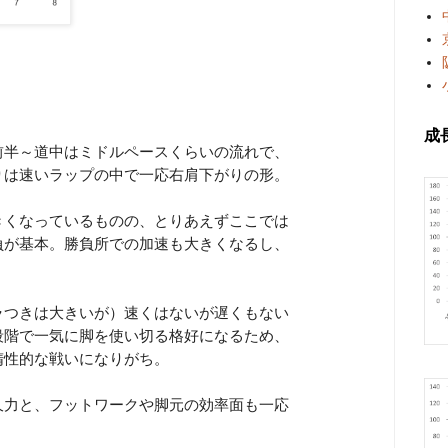
成
前半～道中はミドルペースくらいの流れで、
りは速いラップの中で一応右肩下がりの形。
きくなっているものの、とりあえずここでは
負が基本。勝負所での加速も大きくなるし、
ラつきは大きいが）速くはないが遅くもない
段階で一気に脚を使い切る格好になるため、
惰性的な戦いになりがち。
久力と、フットワークや脚元の効率面も一応