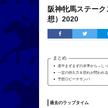
阪神牝馬ステーク
想）2020
まとめ
道中まずまずの水準から→し
一定の持久力＆切れが問われ
予想◎ビーチサンバ
過去のラップタイム