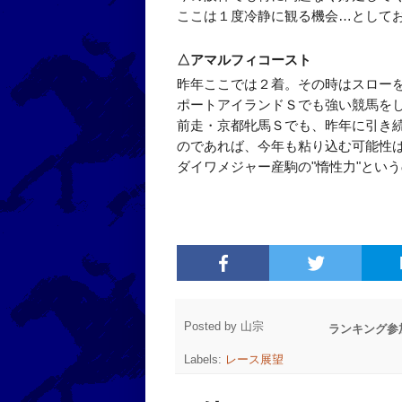
ここは１度冷静に観る機会…として
△アマルフィコースト
昨年ここでは２着。その時はスロー
ポートアイランドＳでも強い競馬を
前走・京都牝馬Ｓでも、昨年に引き
のであれば、今年も粘り込む可能性
ダイワメジャー産駒の"惰性力"とい
Posted by
山宗
ランキング参
Labels:
レース展望