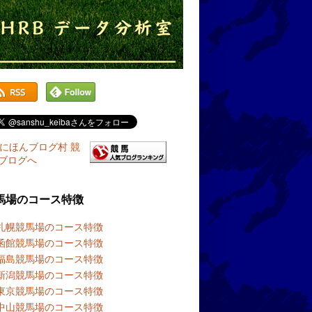
馬場のコース特徴
札幌競馬場のコース特徴
函館競馬場のコース特徴
福島競馬場のコース特徴
新潟競馬場のコース特徴
東京競馬場のコース特徴
中山競馬場のコース特徴