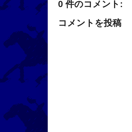
0 件のコメント:
コメントを投稿