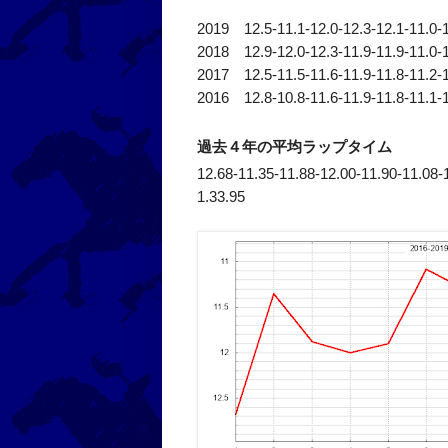
2019 12.5-11.1-12.0-12.3-12.1-11.0-1
2018 12.9-12.0-12.3-11.9-11.9-11.0-1
2017 12.5-11.5-11.6-11.9-11.8-11.2-1
2016 12.8-10.8-11.6-11.9-11.8-11.1-1
過去４年の平均ラップタイム
12.68-11.35-11.88-12.00-11.90-11.08-
1.33.95