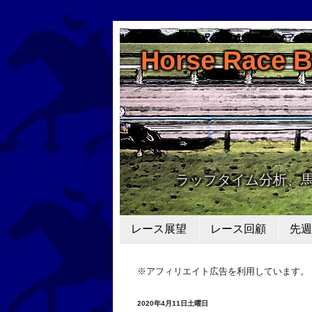
Horse Race
ラップタイム分析、
レース展望
レース回顧
先週
※アフィリエイト広告を利用しています。
2020年4月11日土曜日