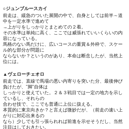
○ジュンブルースカイ
前走は、緩急のついた展開の中で、自身としては前半～道
中を一定水準で進めて
→上がりをしっかりとまとめての２着。
その水準は単純に高く、ここでは威張れていいくらいの内
容になっている。
馬格のない馬だけに、広いコースの重賞＆外枠で、スケー
ル的な部分が問題に
ならないか？というのがあり、本命は断念したが、当然上
位には。
▲ヴェローチェオロ
前走では、直線で馬場の悪い内寄りを突いた分、最後伸び
負けたが、"脚"自体は
しっかりと使えていた。２＆３戦目では一定の地力を示し
ているし、それらの
合わせ技で、ここでも普通に上位に扱える。
本質的に東京向きか？と言えば微妙だが、（前走の速い上
がりに対応出来るの
なら）少しでも引っ張られれば前進を示せそうだし、当然
注目はしておきたい。