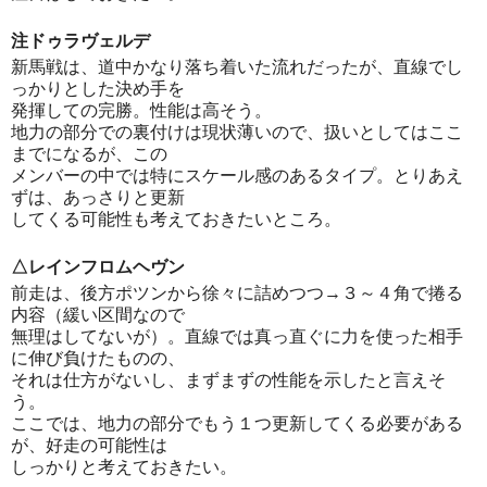
注ドゥラヴェルデ
新馬戦は、道中かなり落ち着いた流れだったが、直線でし
っかりとした決め手を
発揮しての完勝。性能は高そう。
地力の部分での裏付けは現状薄いので、扱いとしてはここ
までになるが、この
メンバーの中では特にスケール感のあるタイプ。とりあえ
ずは、あっさりと更新
してくる可能性も考えておきたいところ。
△レインフロムヘヴン
前走は、後方ポツンから徐々に詰めつつ→３～４角で捲る
内容（緩い区間なので
無理はしてないが）。直線では真っ直ぐに力を使った相手
に伸び負けたものの、
それは仕方がないし、まずまずの性能を示したと言えそ
う。
ここでは、地力の部分でもう１つ更新してくる必要がある
が、好走の可能性は
しっかりと考えておきたい。