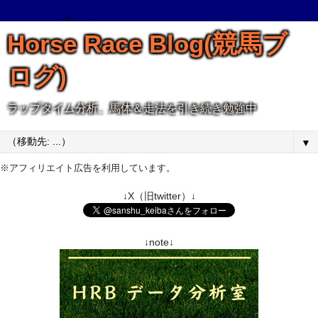
Horse Race Blog(競馬ブ
ログ)
ラップタイム分析、馬体＆走法を引き続き勉強中
▼
※アフィリエイト広告を利用しています。
↓X（旧twitter）↓
↓note↓