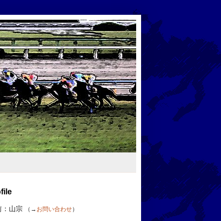
file
前：山宗
（→
お問い合わせ
）