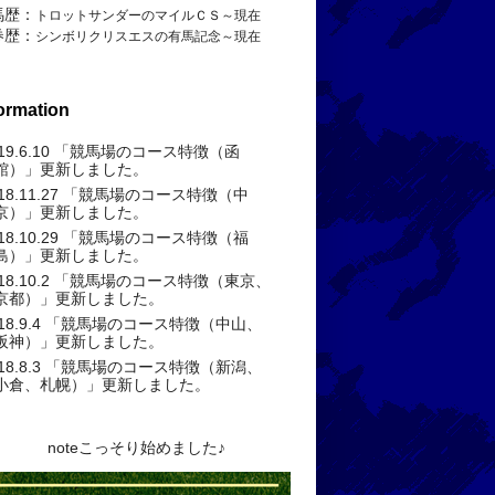
馬歴：
トロットサンダーのマイルＣＳ～現在
券歴：
シンボリクリスエスの有馬記念～現在
ormation
'19.6.10 「競馬場のコース特徴（函
館）」更新しました。
'18.11.27 「競馬場のコース特徴（中
京）」更新しました。
'18.10.29 「競馬場のコース特徴（福
島）」更新しました。
'18.10.2 「競馬場のコース特徴（東京、
京都）」更新しました。
'18.9.4 「競馬場のコース特徴（中山、
阪神）」更新しました。
'18.8.3 「競馬場のコース特徴（新潟、
小倉、札幌）」更新しました。
noteこっそり始めました♪