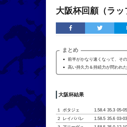
大阪杯回顧（ラップ
まとめ
前半がかなり速くなって、そ
高い持久力＆持続力が問われ
大阪杯結果
１
ポタジェ
1.58.4
35.3
05-05
２
レイパパレ
1.58.5
35.6
03-03
３
アリーヴォ
1.58.5
35.0
12-10