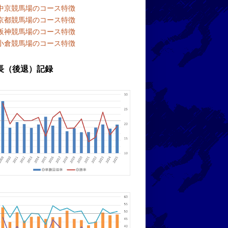
中京競馬場のコース特徴
京都競馬場のコース特徴
阪神競馬場のコース特徴
小倉競馬場のコース特徴
長（後退）記録