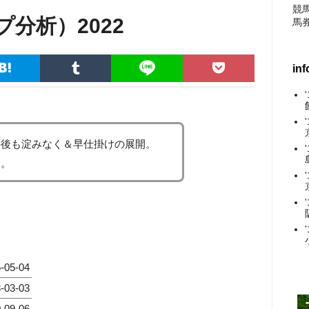
競
分析）2022
馬
inf
の後も淀みなく＆早仕掛けの展開。
た。
-05-04
-03-03
-09-06