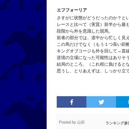
エフフォーリア
さすがに状態がどうだったのか？と
レースと比べて（実質）前半から最
段階から外を意識した競馬。
前者の部分では、道中から忙しく見
この馬だけでなく（もう１つ長い距
キングオブコージも外を回して→直
逆境の立場になった可能性はありそ
結局のところ、（これ程に負けると
思うし、とりあえずは、しっかり立
Posted by
山宗
ランキング参