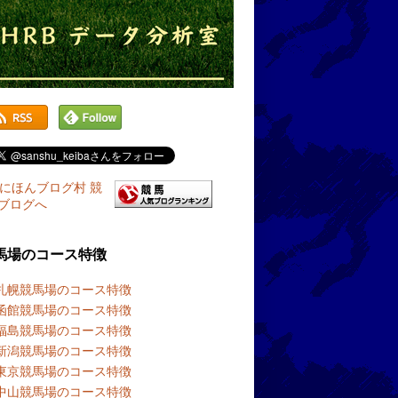
馬場のコース特徴
札幌競馬場のコース特徴
函館競馬場のコース特徴
福島競馬場のコース特徴
新潟競馬場のコース特徴
東京競馬場のコース特徴
中山競馬場のコース特徴