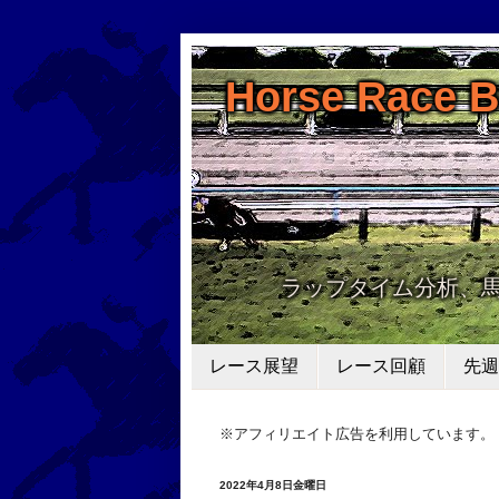
Horse Race
ラップタイム分析、
レース展望
レース回顧
先週
※アフィリエイト広告を利用しています。
2022年4月8日金曜日