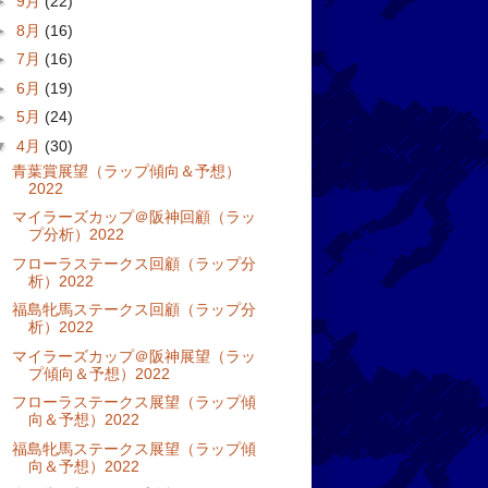
►
9月
(22)
►
8月
(16)
►
7月
(16)
►
6月
(19)
►
5月
(24)
▼
4月
(30)
青葉賞展望（ラップ傾向＆予想）
2022
マイラーズカップ＠阪神回顧（ラッ
プ分析）2022
フローラステークス回顧（ラップ分
析）2022
福島牝馬ステークス回顧（ラップ分
析）2022
マイラーズカップ＠阪神展望（ラッ
プ傾向＆予想）2022
フローラステークス展望（ラップ傾
向＆予想）2022
福島牝馬ステークス展望（ラップ傾
向＆予想）2022