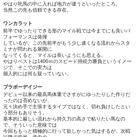
やはり牝馬の中に入れば地力が違うといったところ。
当然この先も信頼できる存在。
ワンカラット
前半でゆったりできる形のマイル戦では今までにも良いパ
フォーマンスは発揮
しているが、この先前半がもう少し速くなる流れからスタ
ミナが問われる展開に
なってくると、マイルは長いようにも思える。
やはりベストは1400ｍのスピード持続力勝負というイメー
ジで、そこでの実力は
個人的には何も疑っていない。
ブラボーデイジー
デビュー以来の最高馬体重でさすがにゆったりした作りだ
ったのは否めないが、
元々決め手で主張するタイプではなく、切れ負けしたとい
う部分もありそう。
基本的に厳しい流れから持久力の高さで粘りたい馬なの
で、そういった意味では
今回ももっと積極的に行って欲しかった気はするが、次戦