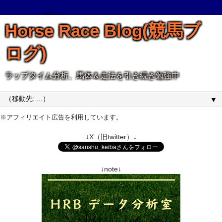
Horse Race Blog(競馬ブ
ログ)
ラップタイム分析、馬体＆走法を引き続き勉強中
▼
※アフィリエイト広告を利用しています。
↓X（旧twitter）↓
↓note↓