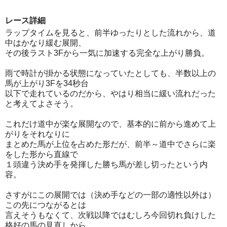
レース詳細
ラップタイムを見ると、前半ゆったりとした流れから、道
中はかなり緩む展開、
その後ラスト3Fから一気に加速する完全な上がり勝負。
雨で時計が掛かる状態になっていたとしても、半数以上の
馬が上がり3Fを34秒台
以下で走れているのだから、やはり相当に緩い流れだった
と考えてよさそう。
これだけ道中が楽な展開なので、基本的に前から進めて上
がりをそれなりに
まとめた馬が上位を占めた形だが、前半～道中でさらに楽
をした形から直線で
１頭違う決め手を発揮した勝ち馬が差し切ったという内
容。
さすがにこの展開では（決め手などの一部の適性以外は）
この先につながるとは
言えそうもなくて、次戦以降ではむしろ今回切れ負けした
格好の馬の見直しから