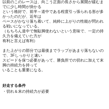
以前のこのレースは、向こう正面の長さから展開が緩むま
でに少し時間が掛かる
という格好で、前半～道中である程度引っ張られる形が多
かったのだが、近年は
ペースがかなり落ち着いて、純粋に上がりの性能が問われ
る戦いになっている。
（もちろん道中で無駄脚使わないという意味で、一定の持
久力を備えていた方が
有利と言えば有利）
また上がりの部分では最後までラップがあまり落ちないの
で、3Fしっかりと速い
スピードを保つ必要があって、勝負所での切れに加えて末
脚の持続力を持って
いることも重要になる。
好走する条件
・切れ＆末の持続力が必要