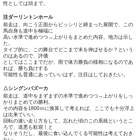
性としては頭まで。
注ダーリントンホール
前走は、向こう正面からビッシリと締まった展開で、この
馬自身も道中を極端に
高い水準で進めつつ→上がりをまとめた内容。地力は示し
た。
タイプ的に、この舞台でどこまで末を伸ばせるか？という
のはあるので、評価
としてはここまでだが、雨で体力勝負の様相になるのであ
れば、勝ち負けする
可能性も普通にあっていいはず。注目はしておきたい。
△シングンバズーカ
前走は、道中をまずまずの水準で進めつつ→上がりをしっ
かりまとめての勝利。
その内容を1800ｍに換算して考えれば、ここでも十分浮上
は出来ていい。
回転の速い走り方をして、忘れた頃のこの系統というとこ
ろで、道悪も歓迎！と
なりそうだし、最後に食い込んでくる可能性は考えておき
たい。