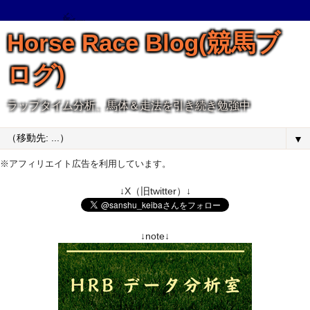
Horse Race Blog(競馬ブ
ログ)
ラップタイム分析、馬体＆走法を引き続き勉強中
▼
※アフィリエイト広告を利用しています。
↓X（旧twitter）↓
↓note↓