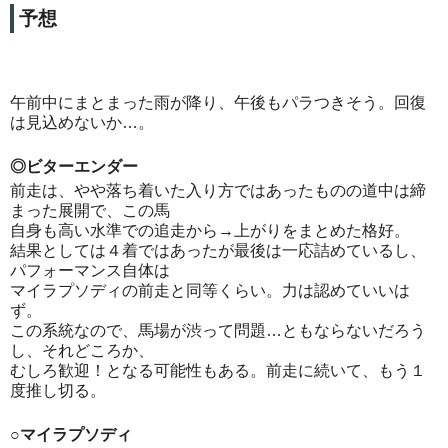
予想
午前中にまとまった雨が降り、午後もパラつきそう。回復
は見込めないか…。
◎ビターエンダー
前走は、やや落ち着いた入り方ではあったものの道中は締
まった展開で、この馬
自身も高い水準での追走から→上がりをまとめた格好。
結果としては４着ではあったが最後は一応詰めているし、
パフォーマンス自体は
マイラプソディの前走と同等くらい。力は認めていいは
ず。
この系統なので、馬場が渋って問題…ともならないだろう
し、それどころか、
むしろ歓迎！となる可能性もある。前走に続いて、もう１
度推し切る。
○マイラプソディ