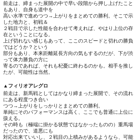
前走は、締まった展開の中で早い段階から押し上げたこと
もあり、自身も道中を
高い水準で進めつつ→上がりをまとめての勝利。そこで示
した地力と、初戦＆
２戦目で示した性能を合わせて考えれば、やはり上位の存
在ということになる。
上げ切れない感じもあって、ここのスピードと切れの勝負
ではどうか？という
部分もあり、本来距離延長方向の気もするのだが、下が渋
って体力勝負の方に
寄るのであれば、それも杞憂に終わるのかも。相手を推し
たが、可能性は当然。
▲フィリオアレグロ
前走は、新馬戦としてはかなり締まった展開で、その流れ
にある程度つき合い
つつ→上がりをしっかりとまとめての勝利。
単純にそのパフォーマンスは高く、ここでも普通に上位に
扱える。
その時も（極端に掛かる状態ではなかったものの）重馬場
だったので、道悪にも
対応出来ていいし、２戦目の上積みがあるようなら、可能