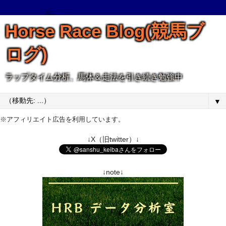
Horse Race Blog(競馬ブ
ログ)
ラップタイム分析、馬体＆走法を引き続き勉強中
▼
※アフィリエイト広告を利用しています。
↓X（旧twitter）↓
↓note↓