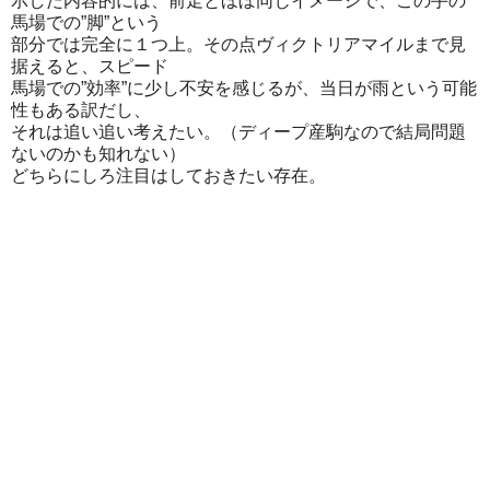
示した内容的には、前走とほぼ同じイメージで、この手の
馬場での”脚”という
部分では完全に１つ上。その点ヴィクトリアマイルまで見
据えると、スピード
馬場での”効率”に少し不安を感じるが、当日が雨という可能
性もある訳だし、
それは追い追い考えたい。（ディープ産駒なので結局問題
ないのかも知れない）
どちらにしろ注目はしておきたい存在。