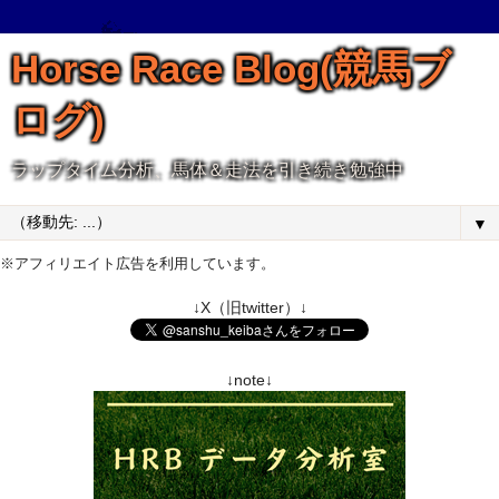
Horse Race Blog(競馬ブ
ログ)
ラップタイム分析、馬体＆走法を引き続き勉強中
▼
※アフィリエイト広告を利用しています。
↓X（旧twitter）↓
↓note↓