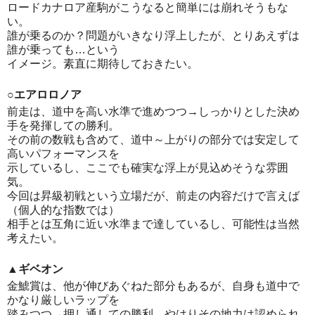
ロードカナロア産駒がこうなると簡単には崩れそうもな
い。
誰が乗るのか？問題がいきなり浮上したが、とりあえずは
誰が乗っても…という
イメージ。素直に期待しておきたい。
○エアロロノア
前走は、道中を高い水準で進めつつ→しっかりとした決め
手を発揮しての勝利。
その前の数戦も含めて、道中～上がりの部分では安定して
高いパフォーマンスを
示しているし、ここでも確実な浮上が見込めそうな雰囲
気。
今回は昇級初戦という立場だが、前走の内容だけで言えば
（個人的な指数では）
相手とは互角に近い水準まで達しているし、可能性は当然
考えたい。
▲ギベオン
金鯱賞は、他が伸びあぐねた部分もあるが、自身も道中で
かなり厳しいラップを
踏みつつ→押し通しての勝利。やはりその地力は認められ