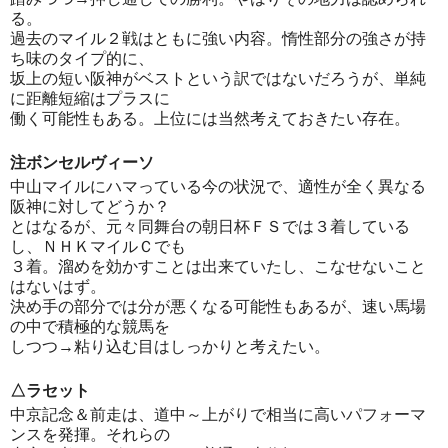
る。
過去のマイル２戦はともに強い内容。惰性部分の強さが持
ち味のタイプ的に、
坂上の短い阪神がベストという訳ではないだろうが、単純
に距離短縮はプラスに
働く可能性もある。上位には当然考えておきたい存在。
注ボンセルヴィーソ
中山マイルにハマっている今の状況で、適性が全く異なる
阪神に対してどうか？
とはなるが、元々同舞台の朝日杯ＦＳでは３着している
し、ＮＨＫマイルＣでも
３着。溜めを効かすことは出来ていたし、こなせないこと
はないはず。
決め手の部分では分が悪くなる可能性もあるが、速い馬場
の中で積極的な競馬を
しつつ→粘り込む目はしっかりと考えたい。
△ラセット
中京記念＆前走は、道中～上がりで相当に高いパフォーマ
ンスを発揮。それらの