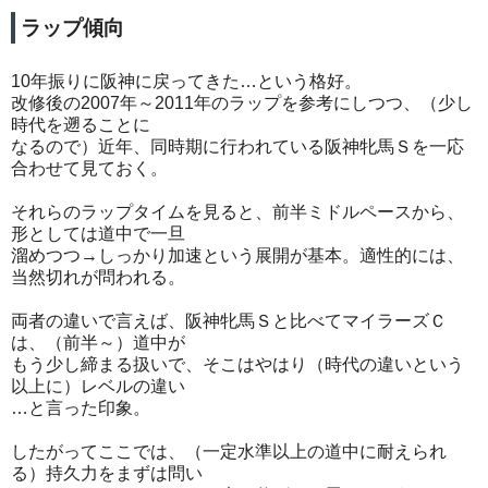
ラップ傾向
10年振りに阪神に戻ってきた…という格好。
改修後の2007年～2011年のラップを参考にしつつ、（少し
時代を遡ることに
なるので）近年、同時期に行われている阪神牝馬Ｓを一応
合わせて見ておく。
それらのラップタイムを見ると、前半ミドルペースから、
形としては道中で一旦
溜めつつ→しっかり加速という展開が基本。適性的には、
当然切れが問われる。
両者の違いで言えば、阪神牝馬Ｓと比べてマイラーズＣ
は、（前半～）道中が
もう少し締まる扱いで、そこはやはり（時代の違いという
以上に）レベルの違い
…と言った印象。
したがってここでは、（一定水準以上の道中に耐えられ
る）持久力をまずは問い