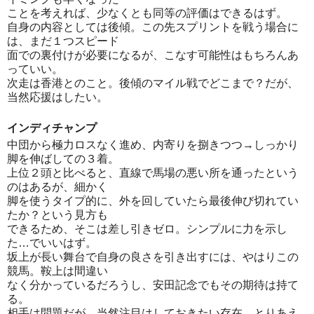
ことを考えれば、少なくとも同等の評価はできるはず。
自身の内容としては後傾。この先スプリントを戦う場合に
は、まだ１つスピード
面での裏付けが必要になるが、こなす可能性はもちろんあ
っていい。
次走は香港とのこと。後傾のマイル戦でどこまで？だが、
当然応援はしたい。
インディチャンプ
中団から極力ロスなく進め、内寄りを捌きつつ→しっかり
脚を伸ばしての３着。
上位２頭と比べると、直線で馬場の悪い所を通ったという
のはあるが、細かく
脚を使うタイプ的に、外を回していたら最後伸び切れてい
たか？という見方も
できるため、そこは差し引きゼロ。シンプルに力を示し
た…でいいはず。
坂上が長い舞台で自身の良さを引き出すには、やはりこの
競馬。鞍上は間違い
なく分かっているだろうし、安田記念でもその期待は持て
る。
相手は問題だが、当然注目はしておきたい存在。とりあえ