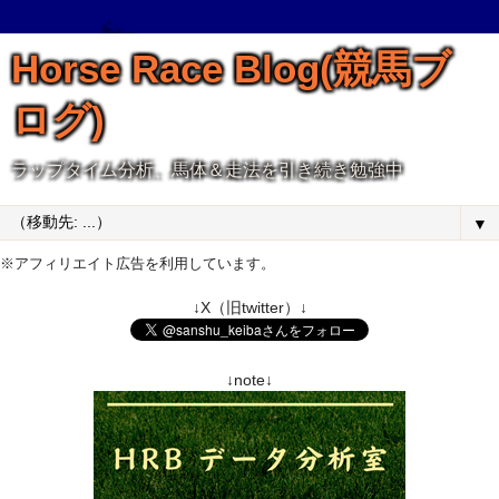
Horse Race Blog(競馬ブ
ログ)
ラップタイム分析、馬体＆走法を引き続き勉強中
▼
※アフィリエイト広告を利用しています。
↓X（旧twitter）↓
↓note↓