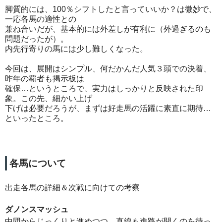
脚質的には、100％シフトしたと言っていいか？は微妙で、
一応各馬の適性との
兼ね合いだが、基本的には外差しが有利に（外過ぎるのも
問題だったが）。
内先行寄りの馬には少し難しくなった。
今回は、展開はシンプル、何だかんだ人気３頭での決着、
昨年の覇者も掲示板は
確保…というところで、実力はしっかりと反映された印
象。この先、細かい上げ
下げは必要だろうが、まずは好走馬の活躍に素直に期待…
といったところ。
各馬について
出走各馬の詳細＆次戦に向けての考察
ダノンスマッシュ
中団からじっくりと進めつつ、直線も進路が開くのを待っ