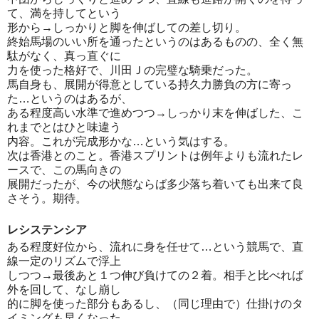
て、満を持してという
形から→しっかりと脚を伸ばしての差し切り。
終始馬場のいい所を通ったというのはあるものの、全く無
駄がなく、真っ直ぐに
力を使った格好で、川田Ｊの完璧な騎乗だった。
馬自身も、展開が得意としている持久力勝負の方に寄っ
た…というのはあるが、
ある程度高い水準で進めつつ→しっかり末を伸ばした、こ
れまでとはひと味違う
内容。これが完成形かな…という気はする。
次は香港とのこと。香港スプリントは例年よりも流れたレ
ースで、この馬向きの
展開だったが、今の状態ならば多少落ち着いても出来て良
さそう。期待。
レシステンシア
ある程度好位から、流れに身を任せて…という競馬で、直
線一定のリズムで浮上
しつつ→最後あと１つ伸び負けての２着。相手と比べれば
外を回して、なし崩し
的に脚を使った部分もあるし、（同じ理由で）仕掛けのタ
イミングも早くなった