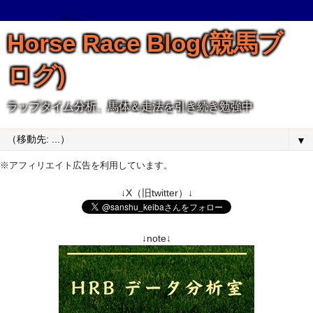
Horse Race Blog(競馬ブ
ログ)
ラップタイム分析、馬体＆走法を引き続き勉強中
▼
※アフィリエイト広告を利用しています。
↓X（旧twitter）↓
↓note↓