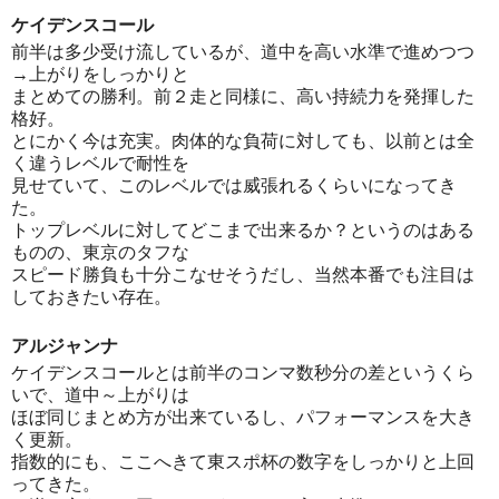
ケイデンスコール
前半は多少受け流しているが、道中を高い水準で進めつつ
→上がりをしっかりと
まとめての勝利。前２走と同様に、高い持続力を発揮した
格好。
とにかく今は充実。肉体的な負荷に対しても、以前とは全
く違うレベルで耐性を
見せていて、このレベルでは威張れるくらいになってき
た。
トップレベルに対してどこまで出来るか？というのはある
ものの、東京のタフな
スピード勝負も十分こなせそうだし、当然本番でも注目は
しておきたい存在。
アルジャンナ
ケイデンスコールとは前半のコンマ数秒分の差というくら
いで、道中～上がりは
ほぼ同じまとめ方が出来ているし、パフォーマンスを大き
く更新。
指数的にも、ここへきて東スポ杯の数字をしっかりと上回
ってきた。