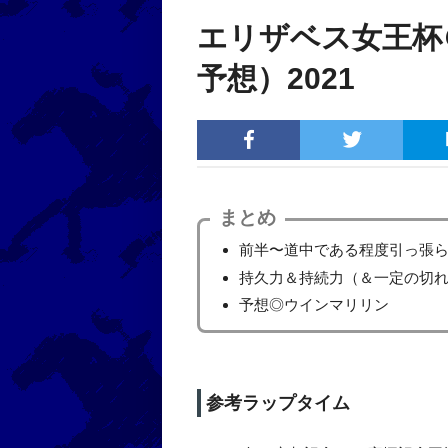
エリザベス女王杯
予想）2021
まとめ
前半〜道中である程度引っ張
持久力＆持続力（＆一定の切
予想◎ウインマリリン
参考ラップタイム