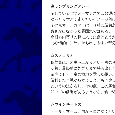
注ランブリングアレー
示しているパフォーマンスでは普通
ゆったり大きく走りたいイメージ的
その点オールカマーは、（特に勝負
良さが出なかった雰囲気ではある。
今回も内寄りの枠に入った点はどう
（心情的に）外に持ち出しやすい部
△ステラリア
秋華賞は、道中〜上がりという脚の
６着。最終的に外寄りまで持ち出し
基準でも）一定の地力を示した扱い
勝利した２戦から考えると、もう少
というのはあるし、その点、この舞
叩いての前進があるようなら、食い
△ウインキートス
オールカマーは、内からロスなくと