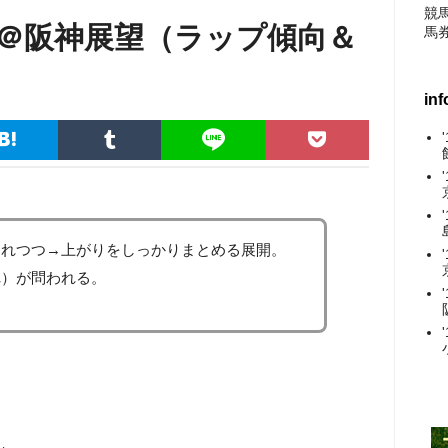
競
＠阪神展望（ラップ傾向＆
馬
inf
られつつ→上がりをしっかりまとめる展開。
れ）が問われる。