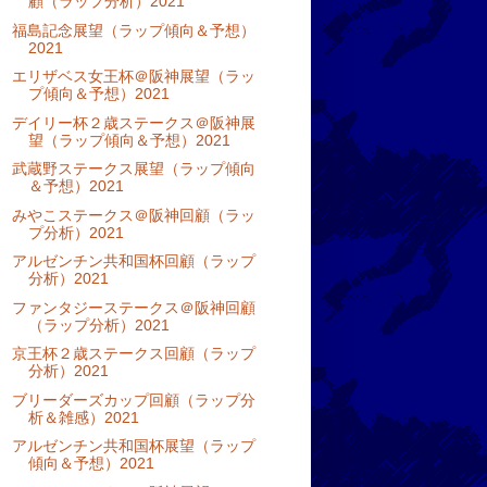
顧（ラップ分析）2021
福島記念展望（ラップ傾向＆予想）
2021
エリザベス女王杯＠阪神展望（ラッ
プ傾向＆予想）2021
デイリー杯２歳ステークス＠阪神展
望（ラップ傾向＆予想）2021
武蔵野ステークス展望（ラップ傾向
＆予想）2021
みやこステークス＠阪神回顧（ラッ
プ分析）2021
アルゼンチン共和国杯回顧（ラップ
分析）2021
ファンタジーステークス＠阪神回顧
（ラップ分析）2021
京王杯２歳ステークス回顧（ラップ
分析）2021
ブリーダーズカップ回顧（ラップ分
析＆雑感）2021
アルゼンチン共和国杯展望（ラップ
傾向＆予想）2021