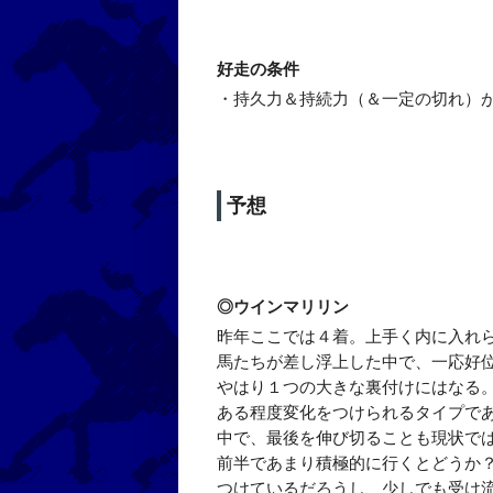
好走の条件
・持久力＆持続力（＆一定の切れ）
予想
◎ウインマリリン
昨年ここでは４着。上手く内に入れ
馬たちが差し浮上した中で、一応好
やはり１つの大きな裏付けにはなる
ある程度変化をつけられるタイプで
中で、最後を伸び切ることも現状で
前半であまり積極的に行くとどうか
つけているだろうし、少しでも受け