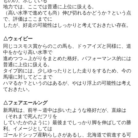
ものの、示している
地力では、ここでは普通に上位に扱える。
（高い水準で進めても尚）伸び切れるかどうか？という点
で、評価はここまでに
したが、好走の可能性はしっかりと考えておきたい存在。
△ウェイビー
同じコスモス賞からのこの馬も、ドゥアイズと同様に、道
中をかなり高い水準で
進めつつ→上がりをまとめた格好。パフォーマンス的には
普通に上位に扱える。
タイプ的には、少しゆったりとした走りをするため、今の
馬場に対してどこまで
ハマるか？というのはあるが、やはり浮上の可能性は考え
ておきたい。
△フェアエールング
新馬戦は、前半～道中は歩いたような格好だが、直線は
（それまで死んだフリを
していたかのように）最後までしっかり脚を伸ばしての勝
利。イメージとしては
ゴールドシップ産駒らしさがあるし、北海道で前進する可