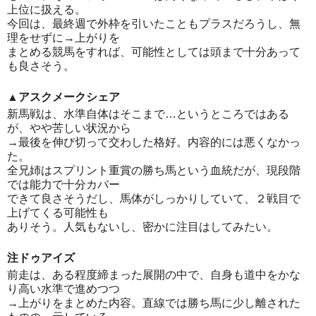
上位に扱える。
今回は、最終週で外枠を引いたこともプラスだろうし、無
理をせずに→上がりを
まとめる競馬をすれば、可能性としては頭まで十分あって
も良さそう。
▲アスクメークシェア
新馬戦は、水準自体はそこまで…というところではある
が、やや苦しい状況から
→最後を伸び切って交わした格好。内容的には悪くなかっ
た。
全兄姉はスプリント重賞の勝ち馬という血統だが、現段階
では能力で十分カバー
できて良さそうだし、馬体がしっかりしていて、２戦目で
上げてくる可能性も
ありそう。人気もないし、密かに注目はしてみたい。
注ドゥアイズ
前走は、ある程度締まった展開の中で、自身も道中をかな
り高い水準で進めつつ
→上がりをまとめた内容。直線では勝ち馬に少し離された