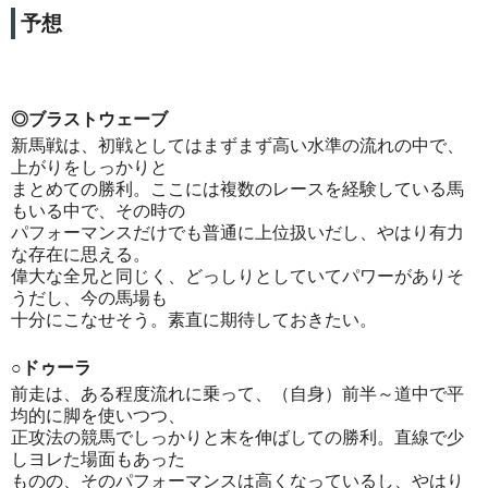
予想
◎ブラストウェーブ
新馬戦は、初戦としてはまずまず高い水準の流れの中で、
上がりをしっかりと
まとめての勝利。ここには複数のレースを経験している馬
もいる中で、その時の
パフォーマンスだけでも普通に上位扱いだし、やはり有力
な存在に思える。
偉大な全兄と同じく、どっしりとしていてパワーがありそ
うだし、今の馬場も
十分にこなせそう。素直に期待しておきたい。
○ドゥーラ
前走は、ある程度流れに乗って、（自身）前半～道中で平
均的に脚を使いつつ、
正攻法の競馬でしっかりと末を伸ばしての勝利。直線で少
しヨレた場面もあった
ものの、そのパフォーマンスは高くなっているし、やはり