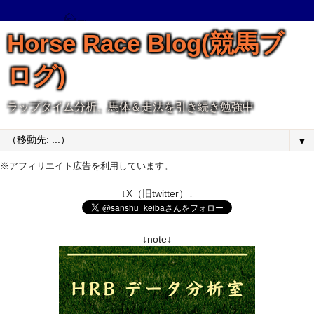
Horse Race Blog(競馬ブ
ログ)
ラップタイム分析、馬体＆走法を引き続き勉強中
▼
※アフィリエイト広告を利用しています。
↓X（旧twitter）↓
↓note↓