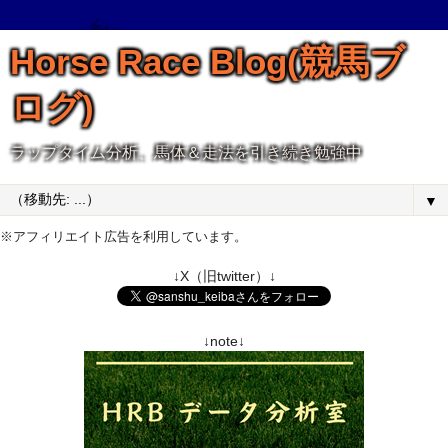
Horse Race Blog(競馬ブ
ログ)
ラップタイム分析、馬体＆走法を引き続き勉強中
▼
※アフィリエイト広告を利用しています。
↓X（旧twitter）↓
↓note↓