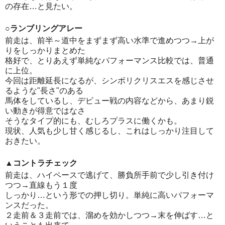
の存在…と見たい。
○ランブリングアレー
前走は、前半～道中をまずまず高い水準で進めつつ→上が
りをしっかりまとめた
格好で、とりあえず単純なパフォーマンス比較では、普通
に上位。
今回は距離延長になるが、シンボリクリスエスを感じさせ
るような"長さ"のある
馬体をしているし、デビュー戦の内容などから、あまり鋭
い動きが得意ではなさ
そうなタイプ的にも、むしろプラスに働くかも。
現状、人気も少し甘く感じるし、これはしっかり注目して
おきたい。
▲コントラチェック
前走は、ハイペースで逃げて、勝負所手前で少し引き付け
つつ→直線もう１度
しっかり…という形での押し切り。単純に高いパフォーマ
ンスだった。
２走前＆３走前では、溜めを効かしつつ→末を伸ばす…と