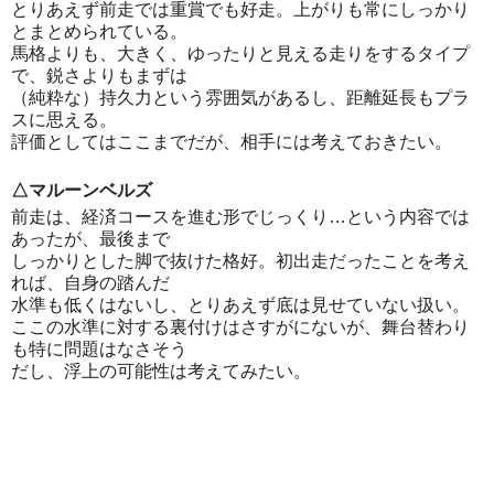
とりあえず前走では重賞でも好走。上がりも常にしっかり
とまとめられている。
馬格よりも、大きく、ゆったりと見える走りをするタイプ
で、鋭さよりもまずは
（純粋な）持久力という雰囲気があるし、距離延長もプラ
スに思える。
評価としてはここまでだが、相手には考えておきたい。
△マルーンベルズ
前走は、経済コースを進む形でじっくり…という内容では
あったが、最後まで
しっかりとした脚で抜けた格好。初出走だったことを考え
れば、自身の踏んだ
水準も低くはないし、とりあえず底は見せていない扱い。
ここの水準に対する裏付けはさすがにないが、舞台替わり
も特に問題はなさそう
だし、浮上の可能性は考えてみたい。