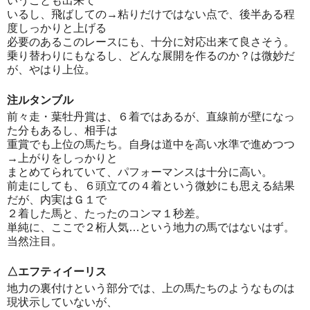
いうことも出来て
いるし、飛ばしての→粘りだけではない点で、後半ある程
度しっかりと上げる
必要のあるこのレースにも、十分に対応出来て良さそう。
乗り替わりにもなるし、どんな展開を作るのか？は微妙だ
が、やはり上位。
注ルタンブル
前々走・葉牡丹賞は、６着ではあるが、直線前が壁になっ
た分もあるし、相手は
重賞でも上位の馬たち。自身は道中を高い水準で進めつつ
→上がりをしっかりと
まとめてられていて、パフォーマンスは十分に高い。
前走にしても、６頭立ての４着という微妙にも思える結果
だが、内実はＧ１で
２着した馬と、たったのコンマ１秒差。
単純に、ここで２桁人気…という地力の馬ではないはず。
当然注目。
△エフティイーリス
地力の裏付けという部分では、上の馬たちのようなものは
現状示していないが、