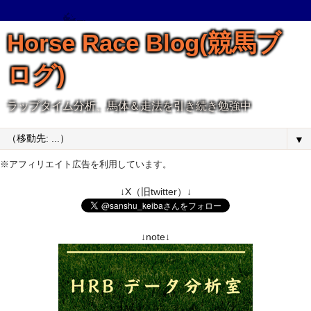
Horse Race Blog(競馬ブ
ログ)
ラップタイム分析、馬体＆走法を引き続き勉強中
▼
※アフィリエイト広告を利用しています。
↓X（旧twitter）↓
↓note↓