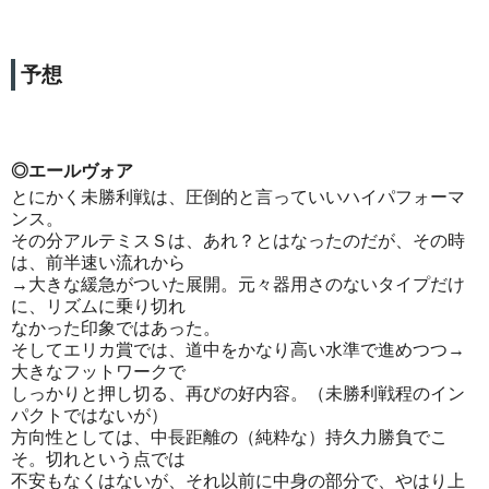
予想
◎エールヴォア
とにかく未勝利戦は、圧倒的と言っていいハイパフォーマ
ンス。
その分アルテミスＳは、あれ？とはなったのだが、その時
は、前半速い流れから
→大きな緩急がついた展開。元々器用さのないタイプだけ
に、リズムに乗り切れ
なかった印象ではあった。
そしてエリカ賞では、道中をかなり高い水準で進めつつ→
大きなフットワークで
しっかりと押し切る、再びの好内容。（未勝利戦程のイン
パクトではないが）
方向性としては、中長距離の（純粋な）持久力勝負でこ
そ。切れという点では
不安もなくはないが、それ以前に中身の部分で、やはり上