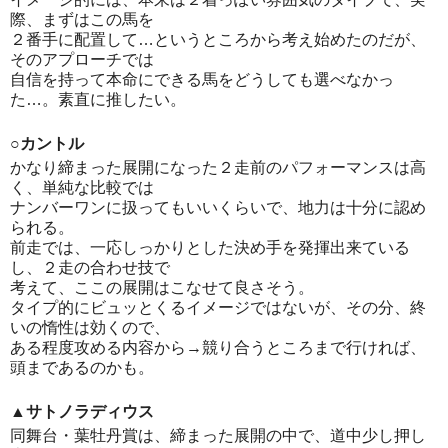
際、まずはこの馬を
２番手に配置して…というところから考え始めたのだが、
そのアプローチでは
自信を持って本命にできる馬をどうしても選べなかっ
た…。素直に推したい。
○カントル
かなり締まった展開になった２走前のパフォーマンスは高
く、単純な比較では
ナンバーワンに扱ってもいいくらいで、地力は十分に認め
られる。
前走では、一応しっかりとした決め手を発揮出来ている
し、２走の合わせ技で
考えて、ここの展開はこなせて良さそう。
タイプ的にビュッとくるイメージではないが、その分、終
いの惰性は効くので、
ある程度攻める内容から→競り合うところまで行ければ、
頭まであるのかも。
▲サトノラディウス
同舞台・葉牡丹賞は、締まった展開の中で、道中少し押し