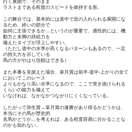
行く展開で、そのまま
ラストまである程度のスピードを維持する形。
この舞台では、基本的には道中で息の入れられる展開にな
るため、終いの部分で
如何に主張できるか…というのが重要で、適性的には、機
動力と末脚の持続力を
備えたタイプが浮上しやすい。
（ただし道中の水準が高くなるパターンもあるので、一定
の持久力を示している
馬の方がやはり信頼はできる）
また本番を見据えた場合、皐月賞は前半-道中-上がりの全て
においてこのレース
よりもかなり高い水準になるので、ここで突き抜けられる
くらいの能力を備えて
いなければ、なかなかつながりにくくなっている。
したがって弥生賞→皐月賞の連勝があり得るかどうかは、
本当にその馬が歴史的
名馬かどうか…を考えれば、ある程度容易に分かることな
のかも知れない。