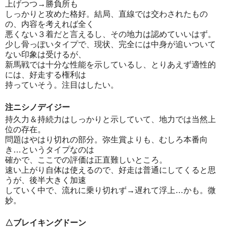
上げつつ→勝負所も
しっかりと攻めた格好。結局、直線では交わされたもの
の、内容を考えれば全く
悪くない３着だと言えるし、その地力は認めていいはず。
少し骨っぽいタイプで、現状、完全には中身が追いついて
ない印象は受けるが、
新馬戦では十分な性能を示しているし、とりあえず適性的
には、好走する権利は
持っていそう。注目はしたい。
注ニシノデイジー
持久力＆持続力はしっかりと示していて、地力では当然上
位の存在。
問題はやはり切れの部分。弥生賞よりも、むしろ本番向
き…というタイプなのは
確かで、ここでの評価は正直難しいところ。
速い上がり自体は使えるので、好走は普通にしてくると思
うが、後半大きく加速
していく中で、流れに乗り切れず→遅れて浮上…かも。微
妙。
△ブレイキングドーン