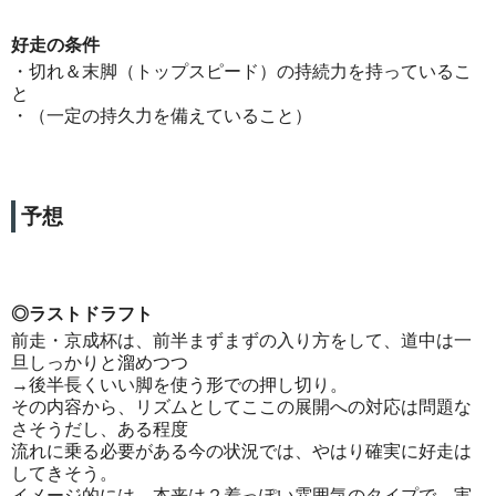
好走の条件
・切れ＆末脚（トップスピード）の持続力を持っているこ
と
・（一定の持久力を備えていること）
予想
◎ラストドラフト
前走・京成杯は、前半まずまずの入り方をして、道中は一
旦しっかりと溜めつつ
→後半長くいい脚を使う形での押し切り。
その内容から、リズムとしてここの展開への対応は問題な
さそうだし、ある程度
流れに乗る必要がある今の状況では、やはり確実に好走は
してきそう。
イメージ的には、本来は２着っぽい雰囲気のタイプで、実