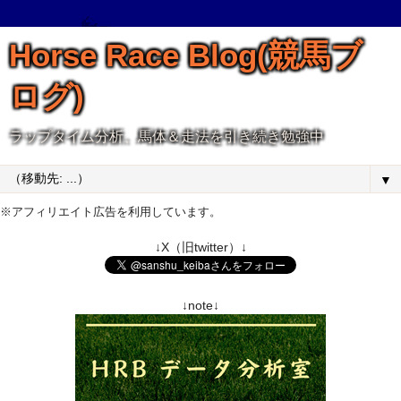
Horse Race Blog(競馬ブ
ログ)
ラップタイム分析、馬体＆走法を引き続き勉強中
▼
※アフィリエイト広告を利用しています。
↓X（旧twitter）↓
↓note↓