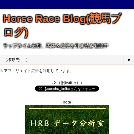
Horse Race Blog(競馬ブ
ログ)
ラップタイム分析、馬体＆走法を引き続き勉強中
▼
※アフィリエイト広告を利用しています。
↓X（旧twitter）↓
↓note↓