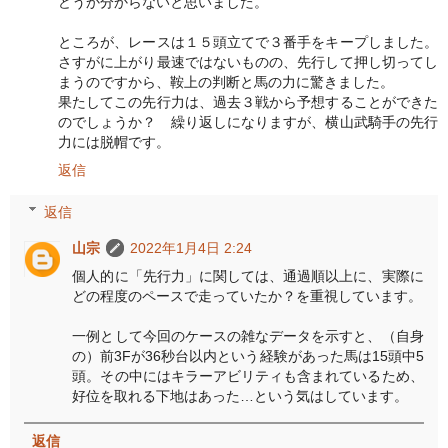
どうか分からないと思いました。
ところが、レースは１５頭立てで３番手をキープしました。
さすがに上がり最速ではないものの、先行して押し切ってし
まうのですから、鞍上の判断と馬の力に驚きました。
果たしてこの先行力は、過去３戦から予想することができた
のでしょうか？ 繰り返しになりますが、横山武騎手の先行
力には脱帽です。
返信
返信
山宗
2022年1月4日 2:24
個人的に「先行力」に関しては、通過順以上に、実際に
どの程度のペースで走っていたか？を重視しています。
一例として今回のケースの雑なデータを示すと、（自身
の）前3Fが36秒台以内という経験があった馬は15頭中5
頭。その中にはキラーアビリティも含まれているため、
好位を取れる下地はあった…という気はしています。
返信