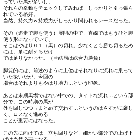
っていた馬が多いし、
それらの挙動をチェックしてみれば、しっかりと引っ張ら
れている格好。
当然、持久力＆持続力がしっかり問われるレースだった。
その（追走で脚を使う）展開の中で、直線ではもうひと脚
使う形になっていて、
そこはやはりＧ１（馬）の切れ。少なくとも勝ち切るため
には、単に耐えるだけ
では足りなかった。（⇒結局は総合力勝負）
脚質的には、前述のように上位はそれなりに流れに乗って
いた扱いだが、今回の
場合はそれよりもやはり地力…という印象。
あとは末期馬場ではない中での、タイトな流れ…という部
分で、この時期の馬が
外を回しつつ→まとめて交わす…というのはさすがに厳し
く、ロスなく進める
ことが重要にはなった。
この先に向けては、立ち回りなど、細かい部分での上げ下
げは当然必要になる