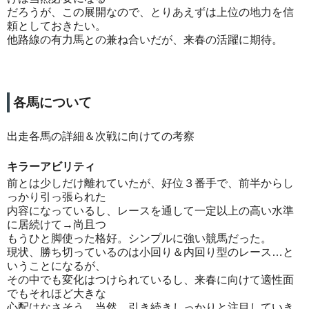
だろうが、この展開なので、とりあえずは上位の地力を信
頼としておきたい。
他路線の有力馬との兼ね合いだが、来春の活躍に期待。
各馬について
出走各馬の詳細＆次戦に向けての考察
キラーアビリティ
前とは少しだけ離れていたが、好位３番手で、前半からし
っかり引っ張られた
内容になっているし、レースを通して一定以上の高い水準
に居続けて→尚且つ
もうひと脚使った格好。シンプルに強い競馬だった。
現状、勝ち切っているのは小回り＆内回り型のレース…と
いうことになるが、
その中でも変化はつけられているし、来春に向けて適性面
でもそれほど大きな
心配はなさそう。当然、引き続きしっかりと注目していき