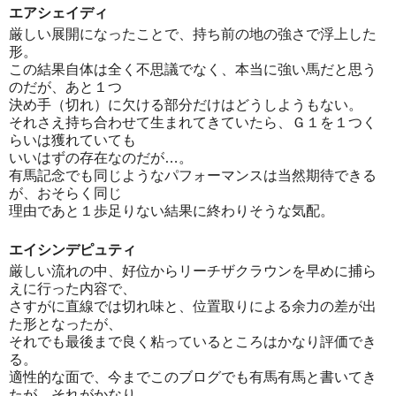
エアシェイディ
厳しい展開になったことで、持ち前の地の強さで浮上した
形。
この結果自体は全く不思議でなく、本当に強い馬だと思う
のだが、あと１つ
決め手（切れ）に欠ける部分だけはどうしようもない。
それさえ持ち合わせて生まれてきていたら、Ｇ１を１つく
らいは獲れていても
いいはずの存在なのだが…。
有馬記念でも同じようなパフォーマンスは当然期待できる
が、おそらく同じ
理由であと１歩足りない結果に終わりそうな気配。
エイシンデピュティ
厳しい流れの中、好位からリーチザクラウンを早めに捕ら
えに行った内容で、
さすがに直線では切れ味と、位置取りによる余力の差が出
た形となったが、
それでも最後まで良く粘っているところはかなり評価でき
る。
適性的な面で、今までこのブログでも有馬有馬と書いてき
たが、それがかなり