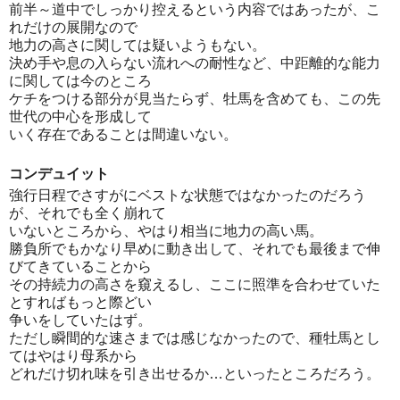
前半～道中でしっかり控えるという内容ではあったが、こ
れだけの展開なので
地力の高さに関しては疑いようもない。
決め手や息の入らない流れへの耐性など、中距離的な能力
に関しては今のところ
ケチをつける部分が見当たらず、牡馬を含めても、この先
世代の中心を形成して
いく存在であることは間違いない。
コンデュイット
強行日程でさすがにベストな状態ではなかったのだろう
が、それでも全く崩れて
いないところから、やはり相当に地力の高い馬。
勝負所でもかなり早めに動き出して、それでも最後まで伸
びてきていることから
その持続力の高さを窺えるし、ここに照準を合わせていた
とすればもっと際どい
争いをしていたはず。
ただし瞬間的な速さまでは感じなかったので、種牡馬とし
てはやはり母系から
どれだけ切れ味を引き出せるか…といったところだろう。