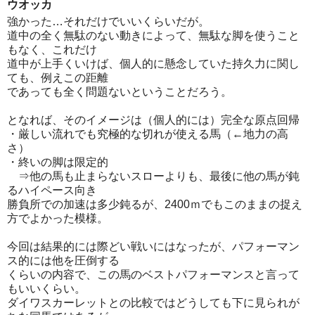
ウオッカ
強かった…それだけでいいくらいだが。
道中の全く無駄のない動きによって、無駄な脚を使うこと
もなく、これだけ
道中が上手くいけば、個人的に懸念していた持久力に関し
ても、例えこの距離
であっても全く問題ないということだろう。
となれば、そのイメージは（個人的には）完全な原点回帰
・厳しい流れでも究極的な切れが使える馬（←地力の高
さ）
・終いの脚は限定的
⇒他の馬も止まらないスローよりも、最後に他の馬が鈍
るハイペース向き
勝負所での加速は多少鈍るが、2400ｍでもこのままの捉え
方でよかった模様。
今回は結果的には際どい戦いにはなったが、パフォーマン
ス的には他を圧倒する
くらいの内容で、この馬のベストパフォーマンスと言って
もいいくらい。
ダイワスカーレットとの比較ではどうしても下に見られが