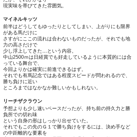
現実味を帯びてきた雰囲気。
マイネルキッツ
前半はどうしてもゆったりとしてしまい、上がりにも限界
がある馬だけに
さすがにここの流れは合わないものだったが、それでも地
力の高さだけで
少し浮上してきた…という内容。
中山2500ｍは日経賞でも好走しているように本質的には合
っている舞台で、
今回よりかは確実に前進できるはず。
それでも有馬記念ではある程度スピードが問われるので、
勝ち負けに近い
ところまではなかなか難しいかもしれない。
リーチザクラウン
予想よりも少し速いペースだったが、持ち前の持久力と勝
負所での切れ味
という自身の形はしっかり出せていた。
それでもこの先のＧ１で勝ち負けをするには、決め手など
の中距離的な要素を