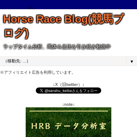
Horse Race Blog(競馬ブ
ログ)
ラップタイム分析、馬体＆走法を引き続き勉強中
▼
※アフィリエイト広告を利用しています。
↓X（旧twitter）↓
↓note↓