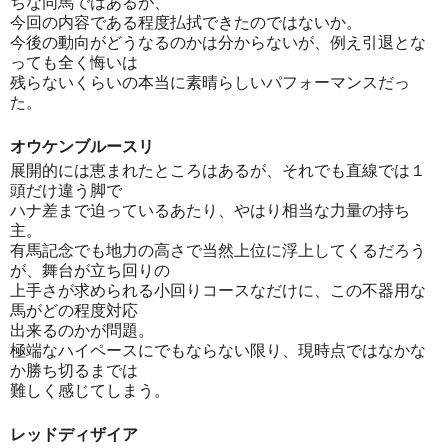
ちな同馬ではあるが、
今回の内容である程度払拭できたのではないか。
今後の動向がどうなるのかは分からないが、例え引退とな
っても全く悔いは
残らないくらいの本当に素晴らしいパフォーマンスだっ
た。
オウケンブルースリ
展開的には恵まれたところはあるが、それでも直線では１
頭だけ違う脚で
ハナ差まで迫っているあたり、やはり相当な力量の持ち
主。
有馬記念でも地力の高さで当然上位に浮上してくるだろう
が、舞台が立ち回りの
上手さが求められる小回りコースなだけに、この不器用な
馬がどの程度対応
出来るのかが問題。
極端なハイペースにでもならない限り、現時点ではなかな
か勝ち切るまでは
難しく感じてしまう。
レッドディザイア