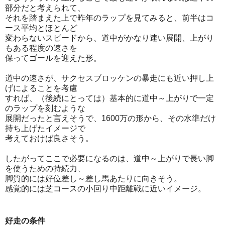
部分だと考えられて、
それを踏まえた上で昨年のラップを見てみると、前半はコ
ース平均とほとんど
変わらないスピードから、道中がかなり速い展開、上がり
もある程度の速さを
保ってゴールを迎えた形。
道中の速さが、サクセスブロッケンの暴走にも近い押し上
げによることを考慮
すれば、（後続にとっては）基本的に道中～上がりで一定
のラップを刻むような
展開だったと言えそうで、1600万の形から、その水準だけ
持ち上げたイメージで
考えておけば良さそう。
したがってここで必要になるのは、道中～上がりで長い脚
を使うための持続力、
脚質的には好位差し～差し馬あたりに向きそう。
感覚的には芝コースの小回り中距離戦に近いイメージ。
好走の条件