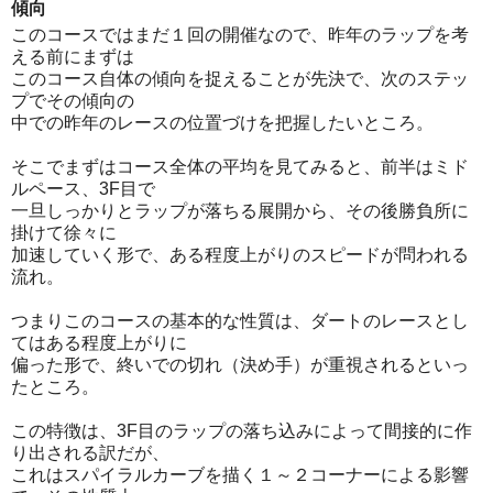
傾向
このコースではまだ１回の開催なので、昨年のラップを考
える前にまずは
このコース自体の傾向を捉えることが先決で、次のステッ
プでその傾向の
中での昨年のレースの位置づけを把握したいところ。
そこでまずはコース全体の平均を見てみると、前半はミド
ルペース、3F目で
一旦しっかりとラップが落ちる展開から、その後勝負所に
掛けて徐々に
加速していく形で、ある程度上がりのスピードが問われる
流れ。
つまりこのコースの基本的な性質は、ダートのレースとし
てはある程度上がりに
偏った形で、終いでの切れ（決め手）が重視されるといっ
たところ。
この特徴は、3F目のラップの落ち込みによって間接的に作
り出される訳だが、
これはスパイラルカーブを描く１～２コーナーによる影響