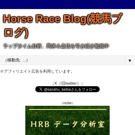
Horse Race Blog(競馬ブ
ログ)
ラップタイム分析、馬体＆走法を引き続き勉強中
▼
※アフィリエイト広告を利用しています。
↓X（旧twitter）↓
↓note↓