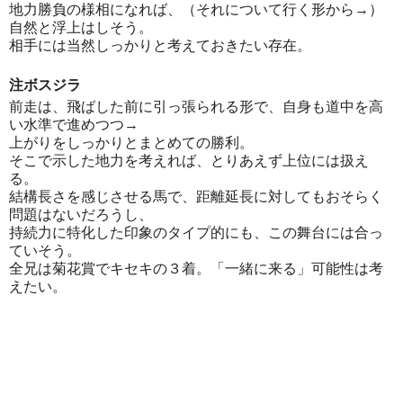
地力勝負の様相になれば、（それについて行く形から→）
自然と浮上はしそう。
相手には当然しっかりと考えておきたい存在。
注ボスジラ
前走は、飛ばした前に引っ張られる形で、自身も道中を高
い水準で進めつつ→
上がりをしっかりとまとめての勝利。
そこで示した地力を考えれば、とりあえず上位には扱え
る。
結構長さを感じさせる馬で、距離延長に対してもおそらく
問題はないだろうし、
持続力に特化した印象のタイプ的にも、この舞台には合っ
ていそう。
全兄は菊花賞でキセキの３着。「一緒に来る」可能性は考
えたい。