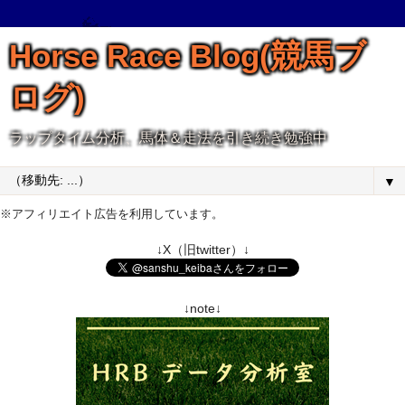
Horse Race Blog(競馬ブ
ログ)
ラップタイム分析、馬体＆走法を引き続き勉強中
▼
※アフィリエイト広告を利用しています。
↓X（旧twitter）↓
↓note↓