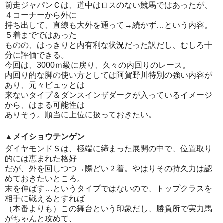
前走ジャパンＣは、道中はロスのない競馬ではあったが、
４コーナーから外に
持ち出して、直線も大外を通って→続かず…という内容。
５着までではあった
ものの、はっきりと内有利な状況だった訳だし、むしろ十
分に評価できる。
今回は、3000ｍ級に戻り、久々の内回りのレース。
内回り的な脚の使い方としては阿賀野川特別の強い内容が
あり、元々ビュッとは
来ないタイプ＆ダンスインザダークが入っているイメージ
から、はまる可能性は
ありそう。順当に上位に扱っておきたい。
▲メイショウテンゲン
ダイヤモンドＳは、極端に締まった展開の中で、位置取り
的には恵まれた格好
だが、外を回しつつ→際どい２着。やはりその持久力は認
めておきたいところ。
末を伸ばす…というタイプではないので、トップクラスを
相手に戦えるとすれば
（本番よりも）この舞台という印象だし、勝負所で実力馬
がちゃんと攻めて、