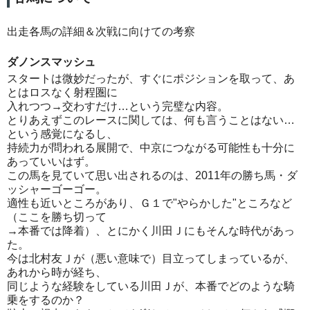
出走各馬の詳細＆次戦に向けての考察
ダノンスマッシュ
スタートは微妙だったが、すぐにポジションを取って、あ
とはロスなく射程圏に
入れつつ→交わすだけ…という完璧な内容。
とりあえずこのレースに関しては、何も言うことはない…
という感覚になるし、
持続力が問われる展開で、中京につながる可能性も十分に
あっていいはず。
この馬を見ていて思い出されるのは、2011年の勝ち馬・ダ
ッシャーゴーゴー。
適性も近いところがあり、Ｇ１で"やらかした"ところなど
（ここを勝ち切って
→本番では降着）、とにかく川田Ｊにもそんな時代があっ
た。
今は北村友Ｊが（悪い意味で）目立ってしまっているが、
あれから時が経ち、
同じような経験をしている川田Ｊが、本番でどのような騎
乗をするのか？