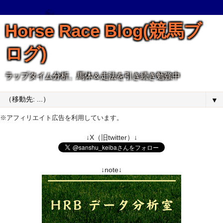
Horse Race Blog(競馬ブ
ログ)
ラップタイム分析、馬体＆走法を引き続き勉強中
▼
※アフィリエイト広告を利用しています。
↓X（旧twitter）↓
↓note↓