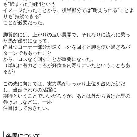
も"締まった"展開という
イメージだったことから、後半部分では"耐えられる"ことよ
りも"持続できる"
ことが必要だった。
脚質的には、上がりの速い展開で、それなりに流れに乗っ
た馬が優勢になって、
尚且つコーナー部分が速く→外を回すと脚を使い過ぎるパ
ターンでもあったこと
から、ロスなく回すことが重要になった。
（単純に有力どころが好位＆内寄りにいたということもあ
るが）
この先に向けては、実力馬がしっかり上位を占めた訳だ
し、当然それらの活躍に
期待ということでいいだろうが、あとは外から負けた馬の
巻き返しなどに、一応
注目はしておきたい。
各馬について