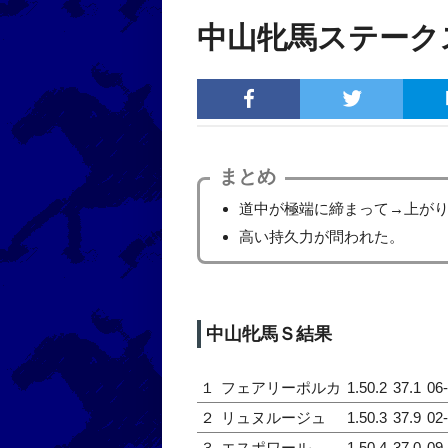
中山牝馬ステーク
まとめ
道中が極端に締まって→上が
高い持久力が問われた。
中山牝馬Ｓ結果
１
フェアリーポルカ
1.50.2
37.1
06
２
リュヌルージュ
1.50.3
37.9
02
３
エスポワール
1.50.4
37.0
09