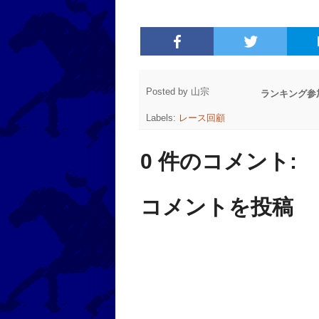
Posted by
山宗
ランキング参
Labels:
レース回顧
0 件のコメント:
コメントを投稿