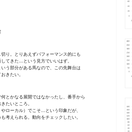
察
し切り。とりあえずパフォーマンス的にも
新してきた…という見方でいいはず。
という部分がある馬なので、この先舞台は
ておきたい。
で何とかなる展開ではなかったし、番手から
おきたいところ。
りやローカル）でこそ…という印象だが、
みも考えられる。動向をチェックしたい。