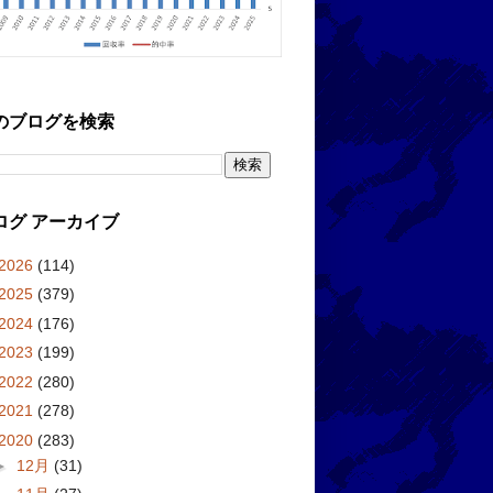
のブログを検索
ログ アーカイブ
2026
(114)
2025
(379)
2024
(176)
2023
(199)
2022
(280)
2021
(278)
2020
(283)
►
12月
(31)