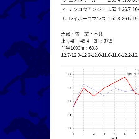
４
デンコウアンジュ
1.50.4
36.7
10-
５
レイホーロマンス
1.50.8
36.6
15
天候：雪 芝：不良
上り4F：49.4 3F：37.8
前半1000m：60.8
12.7-12.0-12.3-12.0-11.8-11.6-12.2-12.