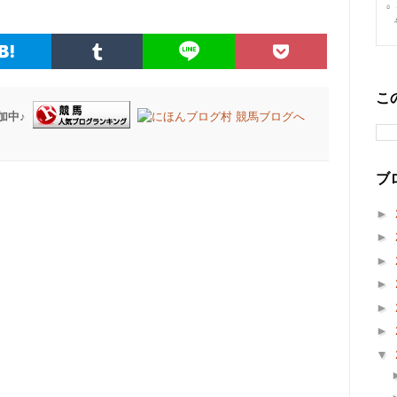
こ
加中♪
ブ
►
►
►
►
►
►
▼