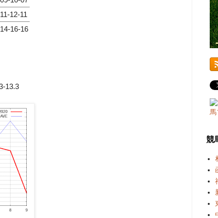
11-12-11
-14-16-16
3-13.3
競