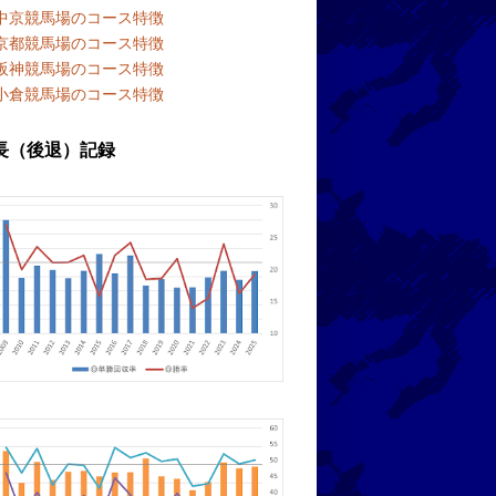
中京競馬場のコース特徴
京都競馬場のコース特徴
阪神競馬場のコース特徴
小倉競馬場のコース特徴
長（後退）記録