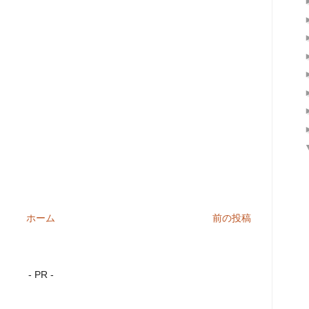
ホーム
前の投稿
- PR -