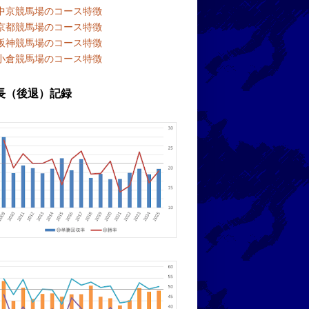
中京競馬場のコース特徴
京都競馬場のコース特徴
阪神競馬場のコース特徴
小倉競馬場のコース特徴
長（後退）記録