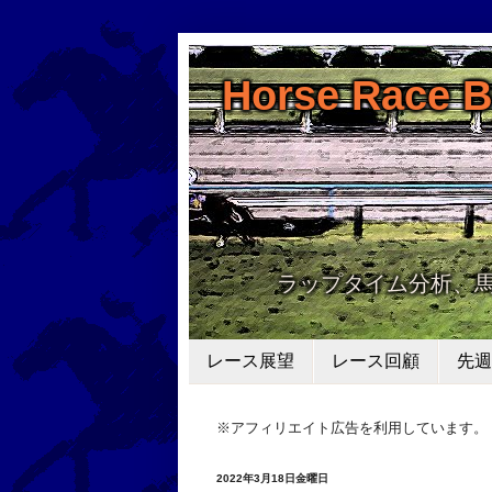
Horse Race
ラップタイム分析、
レース展望
レース回顧
先週
※アフィリエイト広告を利用しています。
2022年3月18日金曜日