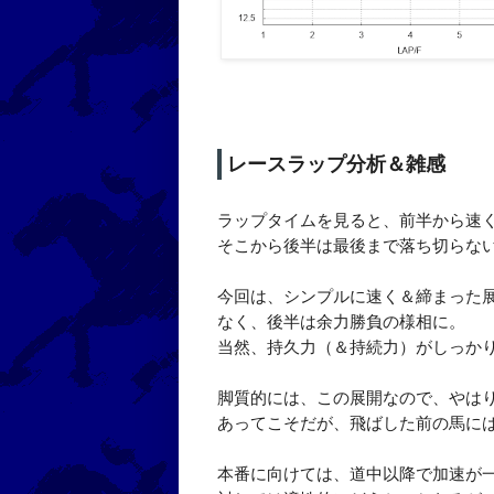
レースラップ分析＆雑感
ラップタイムを見ると、前半から速
そこから後半は最後まで落ち切らな
今回は、シンプルに速く＆締まった
なく、後半は余力勝負の様相に。
当然、持久力（＆持続力）がしっか
脚質的には、この展開なので、やは
あってこそだが、飛ばした前の馬に
本番に向けては、道中以降で加速が