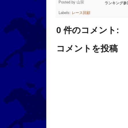
Posted by
山宗
ランキング参
Labels:
レース回顧
0 件のコメント:
コメントを投稿