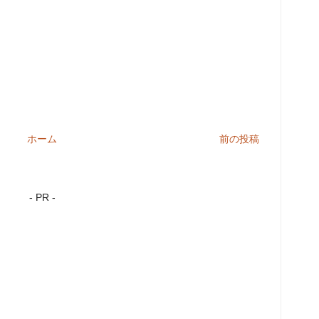
ホーム
前の投稿
- PR -