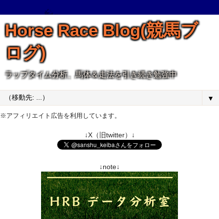
Horse Race Blog(競馬ブ
ログ)
ラップタイム分析、馬体＆走法を引き続き勉強中
▼
※アフィリエイト広告を利用しています。
↓X（旧twitter）↓
↓note↓