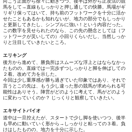
向こう正面から徐々に動きつつ、後半は外から正攻法の競
馬をして→直線もしっかりと押し通しての快勝。馬場がギ
リギリ保ってはいて、持ち前のフットワークを十分に活か
せたこともあるかも知れないが、地力の部分でもしっかり
と更新してきたし、シンプルに強い！という内容だった。
この数字を見せられたのなら、この先の懸念としては（フ
ットワークが災いしての）小回りくらいだし、当然しっか
りと注目していきたいところ。
エリキング
後方から進めて、勝負所はスムーズな浮上とはならなかっ
たものの、直線では一完歩ずつしっかりと脚を伸ばしての
２着。改めて力を示した。
今回は少し重厚感が勝ち過ぎていた印象ではあり、それで
言うとこの先は、もう少し違った形の競馬が求められる可
能性はありそう。陣営がどのように考えて、馬がどのよう
に変わっていくのか？ じっくりと観察していきたい。
エキサイトバイオ
道中は一旦控えたが、スタートで少し脚を使いつつ、後半
も早めに動いていく形から→しっかりと粘っての３着。負
けはしたものの、地力を十分に示した。