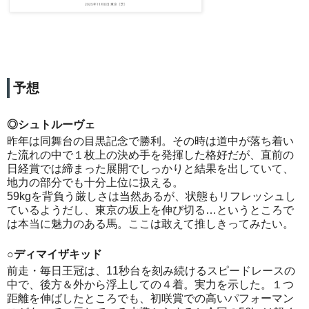
予想
◎シュトルーヴェ
昨年は同舞台の目黒記念で勝利。その時は道中が落ち着い
た流れの中で１枚上の決め手を発揮した格好だが、直前の
日経賞では締まった展開でしっかりと結果を出していて、
地力の部分でも十分上位に扱える。
59kgを背負う厳しさは当然あるが、状態もリフレッシュし
ているようだし、東京の坂上を伸び切る…というところで
は本当に魅力のある馬。ここは敢えて推しきってみたい。
○ディマイザキッド
前走・毎日王冠は、11秒台を刻み続けるスピードレースの
中で、後方＆外から浮上しての４着。実力を示した。１つ
距離を伸ばしたところでも、初咲賞での高いパフォーマン