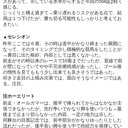
スがあって、示している水準からすると今回の56kgは軽く
感じる。
じっくりと構え過ぎて→乗り遅れるリスクがある点で、結
局は１つ下げたが、勝ち切る可能性もしっかりと考えてお
きたい。
▲セレシオン
昨年ここでは６着。その時は道中がかなり締まった展開に
なって、そのタイミングで少し積極的な競馬をしたことが
→裏目に出た格好。内容としては悪くなかった。
前走がその時以来のレースで10着までだったが、直線で前
が壁になっていてやや不完全燃焼感があったし、ゴール後
の惰性を見てももう少し出来ても良さそうではあった。
叩き２走目の上積み次第では、面白そうなイメージではあ
る。注目。
注ホーエリート
前走・オールカマーは、後半で捲られてからはなかなか主
張できなかったが、先行争いでかなり脚を使いつつも→最
後まで止まり切らなかった内容。一定の地力は示した。
同舞台の目黒記念では、前半部分がかなりゆったりとした
流れだったが、後半長い脚を使う中で持続力を発揮してい