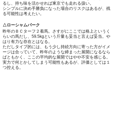
るし、持ち味を活かせれば東京でも走れる扱い。
シンプルに決め手勝負になった場合のリスクはあるが、残
る可能性は考えたい。
△ローシャムパーク
昨年のＢＣターフ２着馬。さすがにここでは格上というく
らいの馬だし、59.5kgという斤量も妥当と言えば妥当。や
はり有力な存在とはなる。
ただしタイプ的には、もう少し持続方向に寄った方がイメ
ージは合っていて、昨年のような締まった展開になるなら
ばともかく、ここの平均的な展開ではやや不安を感じる。
実力で何とかしてしまう可能性もあるが、評価としては１
つ控える。