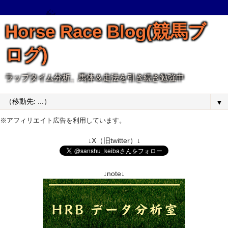
Horse Race Blog(競馬ブ
ログ)
ラップタイム分析、馬体＆走法を引き続き勉強中
▼
※アフィリエイト広告を利用しています。
↓X（旧twitter）↓
↓note↓