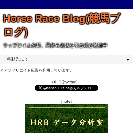
Horse Race Blog(競馬ブ
ログ)
ラップタイム分析、馬体＆走法を引き続き勉強中
▼
※アフィリエイト広告を利用しています。
↓X（旧twitter）↓
↓note↓