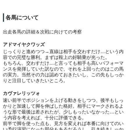
各馬について
出走各馬の詳細＆次戦に向けての考察
アドマイヤクワッズ
じっくりと進めつつ→直線は相手を交わすだけ…という内
容での完璧な勝利。まずは鞍上の好騎乗が光った。
もちろん、交わすだけ…と言っても相手も高いパフォーマ
ンスを発揮していた訳なので、それを上回ったのはこの馬
の実力。当然その力は認めておきたいし、この先もしっか
りと注目していきたいところ。
カヴァレリッツォ
速い前半でポジションを上げる動きをしつつ、後半もしっ
かりと加速して脚を伸ばした格好。相手にマークされるよ
うな形で最後は差されたが、少しもったいなかった…とい
う内容を考えれば、十分に評価できる。
前半で脚を使った点も、見方を変えれば本番に向けてのい
い予行演習になった部分もあるだろうし、引き続きしっか