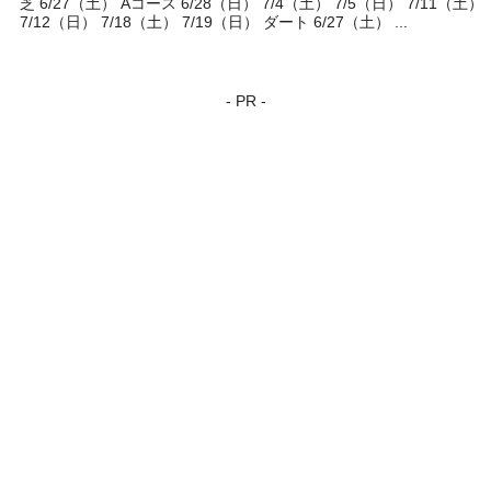
芝 6/27（土） Aコース 6/28（日） 7/4（土） 7/5（日） 7/11（土）
7/12（日） 7/18（土） 7/19（日） ダート 6/27（土） ...
- PR -