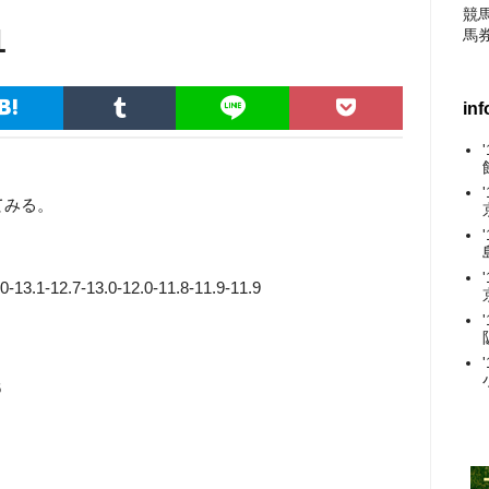
競
1
馬
inf
てみる。
.0-13.1-12.7-13.0-12.0-11.8-11.9-11.9
6