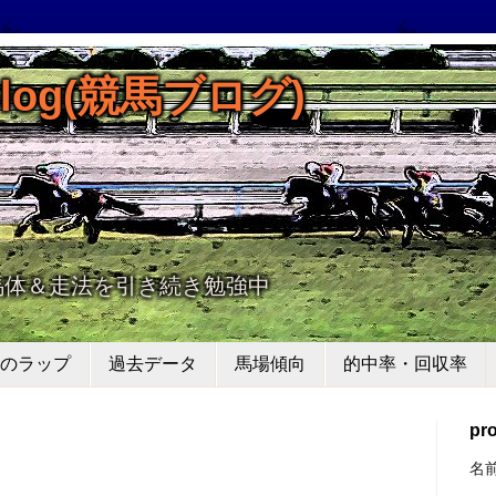
 Blog(競馬ブログ)
馬体＆走法を引き続き勉強中
のラップ
過去データ
馬場傾向
的中率・回収率
pro
名