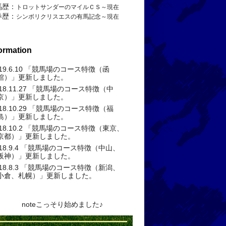
馬歴：
トロットサンダーのマイルＣＳ～現在
券歴：
シンボリクリスエスの有馬記念～現在
ormation
'19.6.10 「競馬場のコース特徴（函
館）」更新しました。
'18.11.27 「競馬場のコース特徴（中
京）」更新しました。
'18.10.29 「競馬場のコース特徴（福
島）」更新しました。
'18.10.2 「競馬場のコース特徴（東京、
京都）」更新しました。
'18.9.4 「競馬場のコース特徴（中山、
阪神）」更新しました。
'18.8.3 「競馬場のコース特徴（新潟、
小倉、札幌）」更新しました。
noteこっそり始めました♪