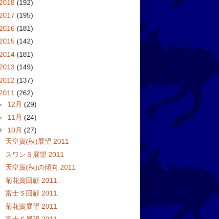
2018
(192)
2017
(195)
2016
(181)
2015
(142)
2014
(181)
2013
(149)
2012
(137)
2011
(262)
►
12月
(29)
►
11月
(24)
▼
10月
(27)
天皇賞(秋)展望 2011
スワンＳ展望 2011
天皇賞(秋)の傾向 2011
菊花賞回顧 2011
富士Ｓ回顧 2011
菊花賞展望 2011