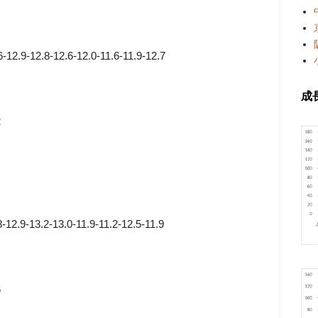
6-12.9-12.8-12.6-12.0-11.6-11.9-12.7
成
2
8-12.9-13.2-13.0-11.9-11.2-12.5-11.9
6