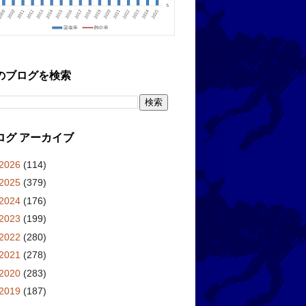
のブログを検索
ログ アーカイブ
2026
(114)
2025
(379)
2024
(176)
2023
(199)
2022
(280)
2021
(278)
2020
(283)
2019
(187)