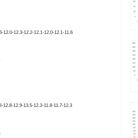
6-12.0-12.3-12.2-12.1-12.0-12.1-11.6
7
8-12.8-12.9-13.5-12.3-11.8-11.7-12.3
8