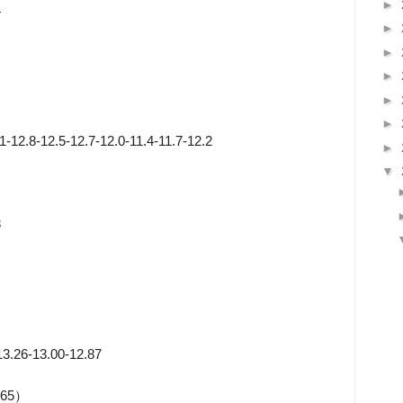
►
4
►
►
►
►
►
1-12.8-12.5-12.7-12.0-11.4-11.7-12.2
►
▼
3
13.26-13.00-12.87
5.65）