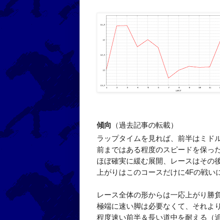
傾向
（過去記事の転載）
ラップタイムを見れば、前半はミド
前まではある程度のスピードを保っ
ほぼ確実に緩む展開、レースはその
上がりはこのコースだけに4Fの戦い
レース全体の形からは一応上がり勝
極端に速い脚は必要なくて、それよ
程度速い前半＆長い道中を耐える（