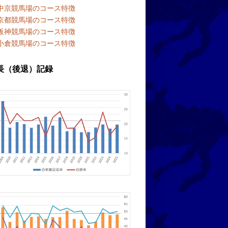
中京競馬場のコース特徴
京都競馬場のコース特徴
阪神競馬場のコース特徴
小倉競馬場のコース特徴
長（後退）記録