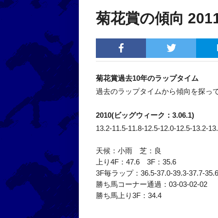
菊花賞の傾向 201
菊花賞過去10年のラップタイム
過去のラップタイムから傾向を探っ
2010(ビッグウィーク：3.06.1)
13.2-11.5-11.8-12.5-12.0-12.5-13.2-13
天候：小雨 芝：良
上り4F：47.6 3F：35.6
3F毎ラップ：36.5-37.0-39.3-37.7-35.
勝ち馬コーナー通過：03-03-02-02
勝ち馬上り3F：34.4