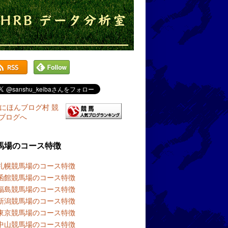
馬場のコース特徴
札幌競馬場のコース特徴
函館競馬場のコース特徴
福島競馬場のコース特徴
新潟競馬場のコース特徴
東京競馬場のコース特徴
中山競馬場のコース特徴