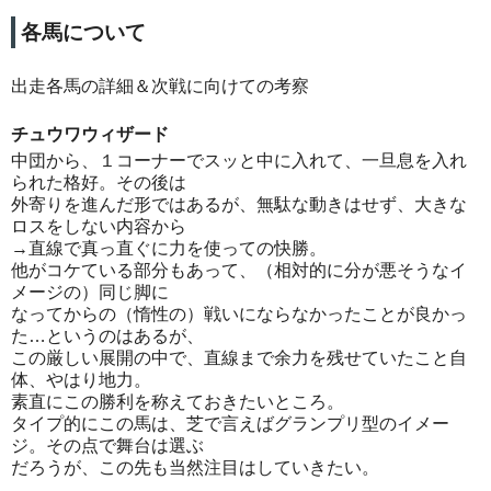
各馬について
出走各馬の詳細＆次戦に向けての考察
チュウワウィザード
中団から、１コーナーでスッと中に入れて、一旦息を入れ
られた格好。その後は
外寄りを進んだ形ではあるが、無駄な動きはせず、大きな
ロスをしない内容から
→直線で真っ直ぐに力を使っての快勝。
他がコケている部分もあって、（相対的に分が悪そうなイ
メージの）同じ脚に
なってからの（惰性の）戦いにならなかったことが良かっ
た…というのはあるが、
この厳しい展開の中で、直線まで余力を残せていたこと自
体、やはり地力。
素直にこの勝利を称えておきたいところ。
タイプ的にこの馬は、芝で言えばグランプリ型のイメー
ジ。その点で舞台は選ぶ
だろうが、この先も当然注目はしていきたい。