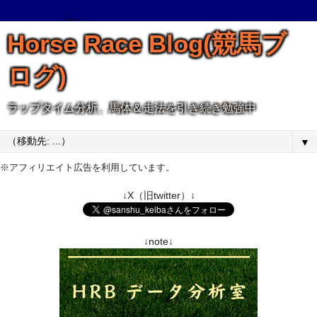
Horse Race Blog(競馬ブ
ログ)
ラップタイム分析、馬体＆走法を引き続き勉強中
▼
※アフィリエイト広告を利用しています。
↓X（旧twitter）↓
↓note↓