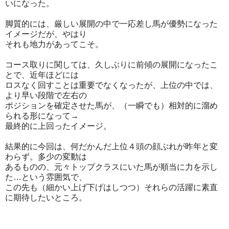
いになった。
脚質的には、厳しい展開の中で一応差し馬が優勢になった
イメージだが、やはり
それも地力があってこそ。
コース取りに関しては、久しぶりに前傾の展開になったこ
とで、近年ほどには
ロスなく回すことは重要でなくなったが、上位の中では、
より早い段階で左右の
ポジションを確定させた馬が、（一瞬でも）相対的に溜め
られる形になって→
最終的に上回ったイメージ。
結果的に今回は、何だかんだ上位４頭の顔ぶれが昨年と変
わらず。多少の変動は
あるものの、元々トップクラスにいた馬が順当に力を示し
た…という雰囲気で、
この先も（細かい上げ下げはしつつ）それらの活躍に素直
に期待したいところ。