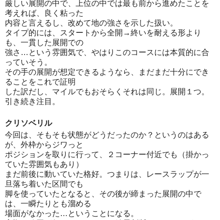
厳しい展開の中で、上位の中では最も前から進めたことを
考えれば、良く粘った
内容と言えるし、改めて地の強さを示した扱い。
タイプ的には、スタートから全開→終いを耐える形より
も、一貫した展開での
強さ…という雰囲気で、やはりこのコースには本質的に合
っていそう。
その手の展開が想定できるようなら、まだまだ十分にでき
ることをこれで証明
した訳だし、マイルでもおそらくそれは同じ。展開１つ。
引き続き注目。
クリソベリル
今回は、そもそも状態がどうだったのか？というのはある
が、外枠からジワっと
ポジションを取りに行って、２コーナー付近でも（掛かっ
ていた雰囲気もあり）
まだ前後に動いていた格好。つまりは、レースラップが一
旦落ち着いた区間でも
脚を使っていたとなると、その後が締まった展開の中で
は、一瞬たりとも溜める
場面がなかった…ということになる。