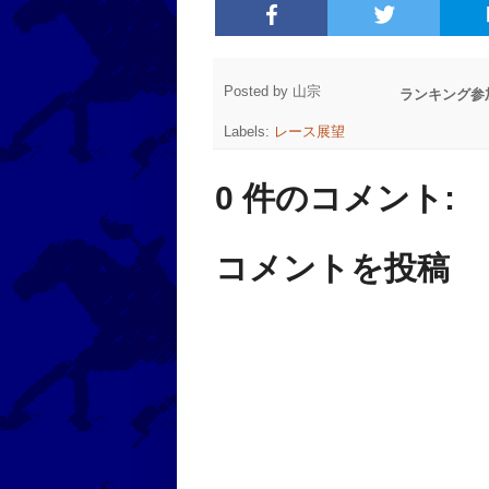
Posted by
山宗
ランキング参
Labels:
レース展望
0 件のコメント:
コメントを投稿