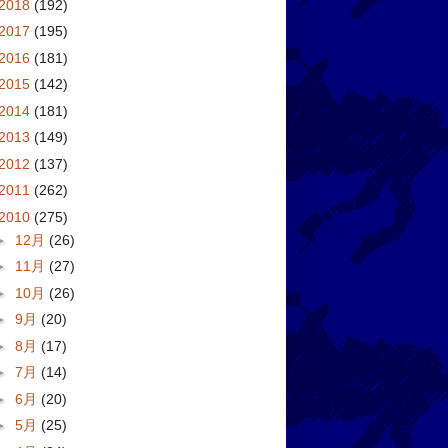
2018
(192)
2017
(195)
2016
(181)
2015
(142)
2014
(181)
2013
(149)
2012
(137)
2011
(262)
2010
(275)
►
12月
(26)
►
11月
(27)
►
10月
(26)
►
9月
(20)
►
8月
(17)
►
7月
(14)
►
6月
(20)
►
5月
(25)