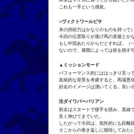
これも一手という感覚。
○ヴィクトワールピサ
末の持続力はかなりのものを持って
今回の位置取りが逃げ馬の直後とか
もし中団あたりからだとすれば、（
ないので、展開によっては前を残す
▲ミッションモード
パフォーマンス的にははっきり言っ
血統的な背景を考慮すると、馬場悪
好走のイメージは湧いてくる。良い
注ダイワバーバリアン
前走はスタートで後手を踏み、直線
良く伸びてきていた。
したがって今回は、気性的にも距離
そこからの巻き返しに期待してみた