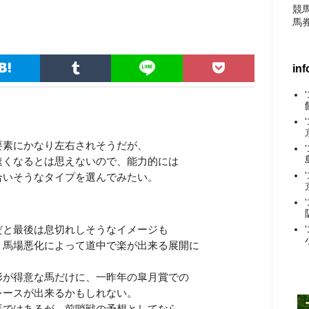
競
馬
inf
要素にかなり左右されそうだが、
速くなるとは思えないので、能力的には
合いそうなタイプを選んでみたい。
だと最後は息切れしそうなイメージも
、馬場悪化によって道中で楽が出来る展開に
形が得意な馬だけに、一昨年の皐月賞での
レースが出来るかもしれない。
馬ではあるが、前哨戦の予想としてなら