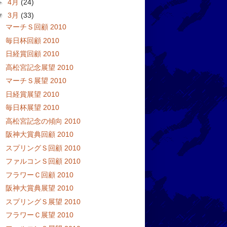
►
4月
(24)
▼
3月
(33)
マーチＳ回顧 2010
毎日杯回顧 2010
日経賞回顧 2010
高松宮記念展望 2010
マーチＳ展望 2010
日経賞展望 2010
毎日杯展望 2010
高松宮記念の傾向 2010
阪神大賞典回顧 2010
スプリングＳ回顧 2010
ファルコンＳ回顧 2010
フラワーＣ回顧 2010
阪神大賞典展望 2010
スプリングＳ展望 2010
フラワーＣ展望 2010