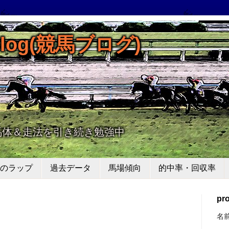
 Blog(競馬ブログ)
馬体＆走法を引き続き勉強中
のラップ
過去データ
馬場傾向
的中率・回収率
pro
名